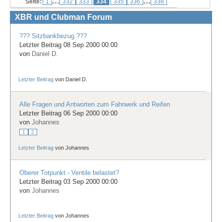
...
...
Seite:
1
332
333
334
335
336
338
Treffen & Touren
XBR und Clubman Forum
Cafe-Ecke
??? Sitzbankbezug ???
Letzter Beitrag 08 Sep 2000 00:00
Suche
von
Daniel D.
Letzter Beitrag
von
Daniel D.
Alle Fragen und Antworten zum Fahrwerk und Reifen
Letzter Beitrag 06 Sep 2000 00:00
von
Johannes
1
2
Letzter Beitrag
von
Johannes
Oberer Totpunkt - Ventile belastet?
Letzter Beitrag 03 Sep 2000 00:00
von
Johannes
Letzter Beitrag
von
Johannes