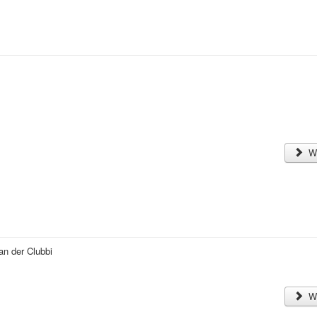
We
n der Clubbi
We