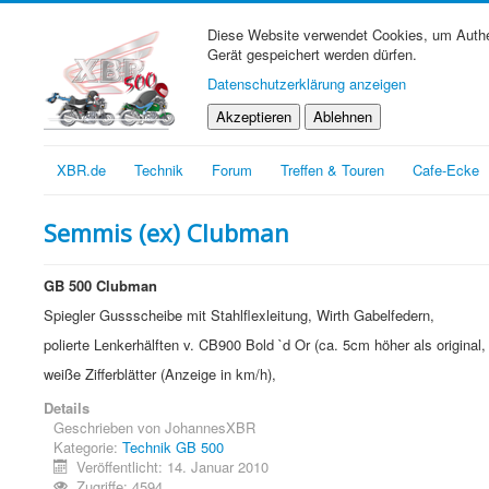
Diese Website verwendet Cookies, um Authen
Gerät gespeichert werden dürfen.
Datenschutzerklärung anzeigen
Akzeptieren
Ablehnen
XBR.de
Technik
Forum
Treffen & Touren
Cafe-Ecke
Semmis (ex) Clubman
GB 500 Clubman
Spiegler Gussscheibe mit Stahlflexleitung, Wirth Gabelfedern,
polierte Lenkerhälften v. CB900 Bold `d Or (ca. 5cm höher als original
weiße Zifferblätter (Anzeige in km/h),
Details
Geschrieben von
JohannesXBR
Kategorie:
Technik GB 500
Veröffentlicht: 14. Januar 2010
Zugriffe: 4594