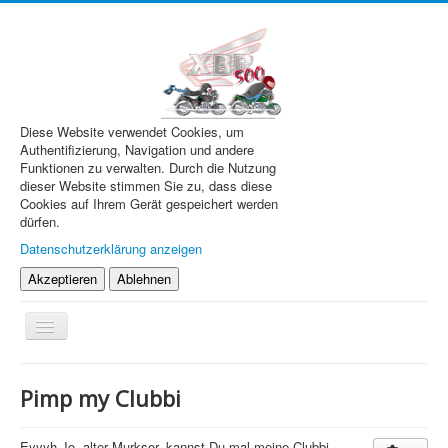
Diese Website verwendet Cookies, um
Authentifizierung, Navigation und andere
Funktionen zu verwalten. Durch die Nutzung
dieser Website stimmen Sie zu, dass diese
Cookies auf Ihrem Gerät gespeichert werden
dürfen.
Datenschutzerklärung anzeigen
Akzeptieren
Ablehnen
Navigation
an/aus
XBR.de
Pimp my Clubbi
Technik
Forum
Eyyyh Jo, alter Murkser, kannst Du mal meine Clubbi