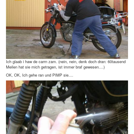
Ich glaab i haw de carrn zam. (nein, nein, denk doch dran: 60tausend
Meilen hat sie mich getragen, ist immer braf gewesen....)
OK, OK, Ich gehe ran und PIMP sie....