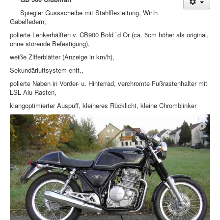
Spiegler Gussscheibe mit Stahlflexleitung, Wirth
Treffen & Touren
Gabelfedern,
Cafe-Ecke
polierte Lenkerhälften v. CB900 Bold `d Or (ca. 5cm höher als original,
ohne störende Befestigung),
Suche
weiße Zifferblätter (Anzeige in km/h),
Sekundärluftsystem entf.,
polierte Naben in Vorder- u. Hinterrad, verchromte Fußrastenhalter mit
LSL Alu Rasten,
klangoptimierter Auspuff, kleineres Rücklicht, kleine Chromblinker