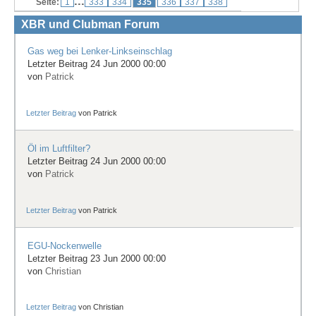
...
Seite:
1
333
334
335
336
337
338
Treffen & Touren
XBR und Clubman Forum
Cafe-Ecke
Gas weg bei Lenker-Linkseinschlag
Letzter Beitrag 24 Jun 2000 00:00
Suche
von
Patrick
Letzter Beitrag
von
Patrick
Öl im Luftfilter?
Letzter Beitrag 24 Jun 2000 00:00
von
Patrick
Letzter Beitrag
von
Patrick
EGU-Nockenwelle
Letzter Beitrag 23 Jun 2000 00:00
von
Christian
Letzter Beitrag
von
Christian