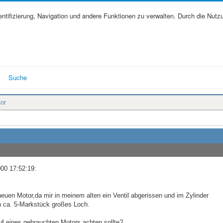
tifizierung, Navigation und andere Funktionen zu verwalten. Durch die Nutz
Suche
or
00 17:52:19:
uen Motor,da mir in meinem alten ein Ventil abgerissen und im Zylinder
n ca. 5-Markstück großes Loch.
f eines gebrauchten Motors achten sollte?