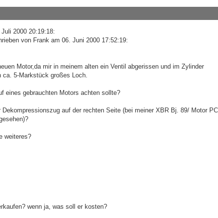
Juli 2000 20:19:18:
hrieben von Frank am 06. Juni 2000 17:52:19:
uen Motor,da mir in meinem alten ein Ventil abgerissen und im Zylinder
n ca. 5-Markstück großes Loch.
f eines gebrauchten Motors achten sollte?
r Dekompressionszug auf der rechten Seite (bei meiner XBR Bj. 89/ Motor PC
rgesehen)?
e weiteres?
erkaufen? wenn ja, was soll er kosten?