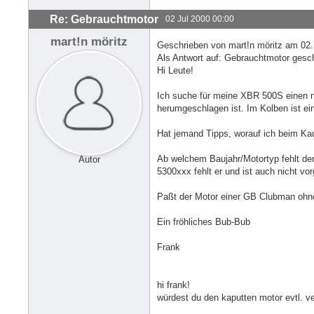
Re: Gebrauchtmotor
02 Jul 2000 00:00
mart!n möritz
Geschrieben von mart!n möritz am 02. 
Als Antwort auf: Gebrauchtmotor gesc
Hi Leute!
Ich suche für meine XBR 500S einen ne
herumgeschlagen ist. Im Kolben ist ei
Hat jemand Tipps, worauf ich beim Kau
Ab welchem Baujahr/Motortyp fehlt de
Autor
5300xxx fehlt er und ist auch nicht vo
Paßt der Motor einer GB Clubman ohn
Ein fröhliches Bub-Bub
Frank
hi frank!
würdest du den kaputten motor evtl. v