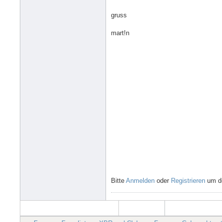
gruss
mart!n
Bitte
Anmelden
oder
Registrieren
um de