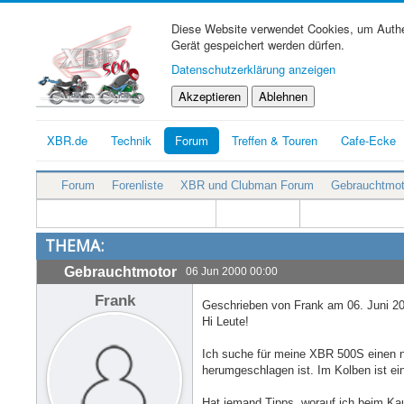
Diese Website verwendet Cookies, um Authen
Gerät gespeichert werden dürfen.
Datenschutzerklärung anzeigen
Akzeptieren
Ablehnen
XBR.de
Technik
Forum
Treffen & Touren
Cafe-Ecke
Forum
Forenliste
XBR und Clubman Forum
Gebrauchtmot
THEMA:
Gebrauchtmotor
06 Jun 2000 00:00
Frank
Geschrieben von Frank am 06. Juni 20
Hi Leute!
Ich suche für meine XBR 500S einen ne
herumgeschlagen ist. Im Kolben ist ei
Hat jemand Tipps, worauf ich beim Kau