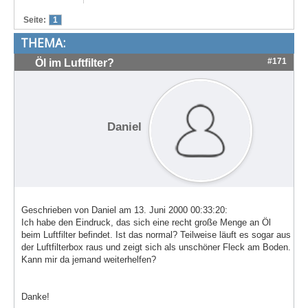
Treffen & Touren
Seite:
1
THEMA:
Cafe-Ecke
#171
Öl im Luftfilter?
Suche
Daniel
Geschrieben von Daniel am 13. Juni 2000 00:33:20:
Ich habe den Eindruck, das sich eine recht große Menge an Öl
beim Luftfilter befindet. Ist das normal? Teilweise läuft es sogar aus
der Luftfilterbox raus und zeigt sich als unschöner Fleck am Boden.
Kann mir da jemand weiterhelfen?
Danke!