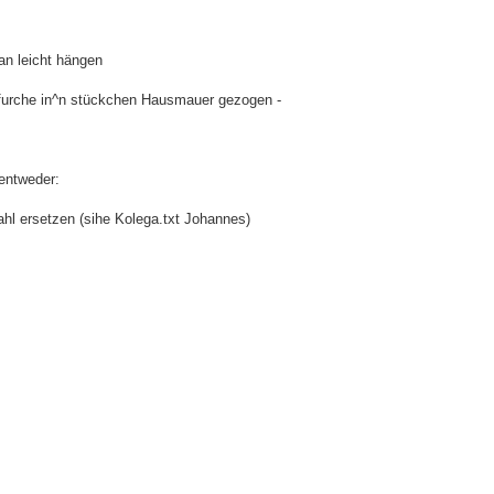
an leicht hängen
e furche in^n stückchen Hausmauer gezogen -
entweder:
ahl ersetzen (sihe Kolega.txt Johannes)