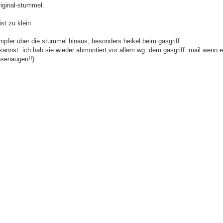
iginal-stummel.
st zu klein
dämpfer über die stummel hinaus, besonders heikel beim gasgriff
kannst. ich hab sie wieder abmontiert,vor allem wg. dem gasgriff. mail wenn 
hsenaugen!!)