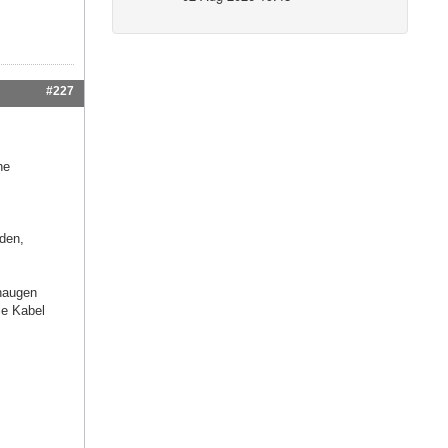
#227
he
den,
naugen
ie Kabel