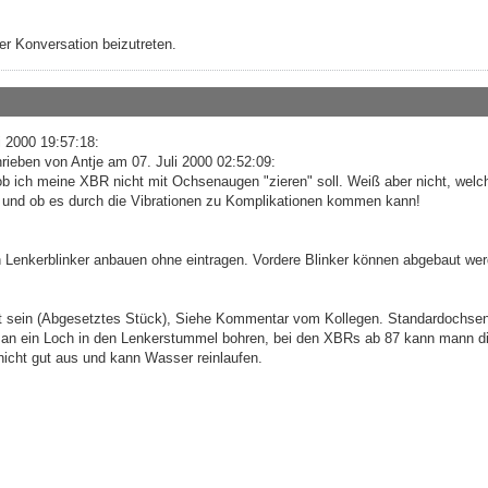
r Konversation beizutreten.
 2000 19:57:18:
ieben von Antje am 07. Juli 2000 02:52:09:
 ob ich meine XBR nicht mit Ochsenaugen "zieren" soll. Weiß aber nicht, welc
 und ob es durch die Vibrationen zu Komplikationen kommen kann!
 Lenkerblinker anbauen ohne eintragen. Vordere Blinker können abgebaut wer
et sein (Abgesetztes Stück), Siehe Kommentar vom Kollegen. Standardochse
man ein Loch in den Lenkerstummel bohren, bei den XBRs ab 87 kann mann d
nicht gut aus und kann Wasser reinlaufen.