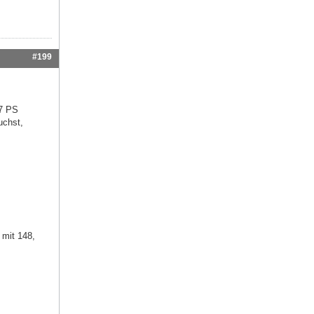
#199
27 PS
uchst,
 mit 148,