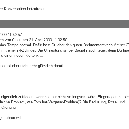
r Konversation beizutreten.
2000 11:59:57:
en von Claus am 21. April 2000 11:02:50:
 das Tempo normal. Dafür hast Du aber den guten Drehmomentverlauf einer 
 mit einem 4-Zylinder. Die Umrüstung ist bei Baujahr auch teuer, denn Du bra
d einen neuen Kettenkitt.
on, ist aber nicht sehr glücklich damit.
 eigentlich zufrieden, wenn sie nur nicht so langsam wäre. Eingetragen ist sie
 gleiche Problem, wie Tom hat(Vergaser-Problem)? Die Bedüsung, Ritzel und
n Ordnung.
ge fahren will.