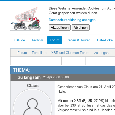
Diese Website verwendet Cookies, um Authen
Gerät gespeichert werden dürfen.
Datenschutzerklärung anzeigen
Akzeptieren
Ablehnen
XBR.de
Technik
Forum
Treffen & Touren
Cafe-Ecke
Forum
Forenliste
XBR und Clubman Forum
zu langsam
THEMA:
zu langsam
21 Apr 2000 00:00
Claus
Geschrieben von Claus am 21. April 2
Hallo,
Mit meiner XBR (Bj. 85, 27 PS) bis ich
aber bei 130 ist Schluss. Ist das das
Vergaseranschluss sind laut Händler i