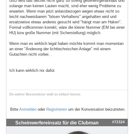
GsD wird das derzeit nicht ganz so streng gesehen/gehanhabt und
solange man keinen Lauten macht, sind eher wenig Probleme zu
erwarten. Wenn man jetzt anlassbezogen wegen etwas nicht so
leicht nachweisbarem "bösen Verhaltens" angehalten wird und
ersatzweise etwas anderes gesucht wird "hängt man am Haken".
Formal vollkommen korrekt, wäre die kleine Nummer (EM bei einer
HU) bzw große Nummer (mit Sicherstellung) möglich.
Wenn man es wirklich legal haben möchte kommt man momentan
an einer "Änderung der lichttechnischen Anlage" mit einem
Gutachten nicht vorbei. .
Ich kann wirklich nix dafür.
Ein wahrer Besserwisser weiß es einfach besser.
Bitte
Anmelden
oder
Registrieren
um der Konversation beizutreten.
#72324
Scheinwerfereinsatz für die Clubman