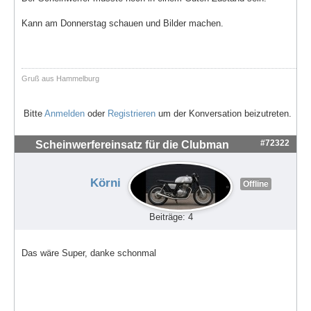
Kann am Donnerstag schauen und Bilder machen.
Gruß aus Hammelburg
Bitte
Anmelden
oder
Registrieren
um der Konversation beizutreten.
#72322
Scheinwerfereinsatz für die Clubman
Körni
Offline
Beiträge: 4
Das wäre Super, danke schonmal