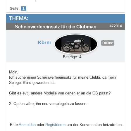
Treffen & Touren
Seite:
1
THEMA:
Cafe-Ecke
#72314
Scheinwerfereinsatz für die Clubman
Suche
Körni
Offline
Beiträge: 4
Moin,
Ich suche einen Scheinwerfereinsatz für meine Clubbi, da mein
Spiegel Blind geworden ist.
Gibt es evtl. andere Modelle von denen er an die GB passt?
2. Option wäre, ihn neu verspiegeln zu lassen.
Bitte
Anmelden
oder
Registrieren
um der Konversation beizutreten.