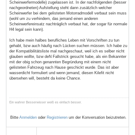
Scheinwerfermodelle) zugelassen ist. In der nachfolgenden (besser
nachgeordneten) Aufstellung steht dann zusätzlich welcher
Scheinwerfer bei dem gelisteten Motorradmodell verbaut sein muss
(wohl um zu verhindern, das jemand einen anderen
Scheinwerfereinsatz nachträglich verbaut hat, der sogar für normale
H4 legal sein kann).
Ich habe mein halbes berufliches Leben mit Vorschriften zu tun
gehabt, bzw auch häufig nach Lücken suchen müssen. Ich habe zu
der Kompatibilitätsliste mal nachgeschaut, weil ich es selber nicht
glauben wollte, bzw deN Fallstrick gesucht habe, als ein Bekannter
mit der obig schon genannten Begründung mit einem nicht
gelisteten Fahrzeug nach Hause geschickt wurde. Das ist aber
wasserdicht formuliert und wenn jemand, diesen Kilefit nicht
übersehen will, besteht da keine Chance.
Ein wahrer Besserwisser weiß es einfach besser.
Bitte
Anmelden
oder
Registrieren
um der Konversation beizutreten.