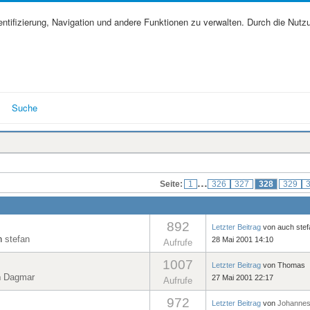
tifizierung, Navigation und andere Funktionen zu verwalten. Durch die Nutz
Suche
...
Seite:
1
326
327
328
329
892
Letzter Beitrag
von
auch stef
on
stefan
28 Mai 2001 14:10
Aufrufe
1007
Letzter Beitrag
von
Thomas
n
Dagmar
27 Mai 2001 22:17
Aufrufe
972
Letzter Beitrag
von
Johanne