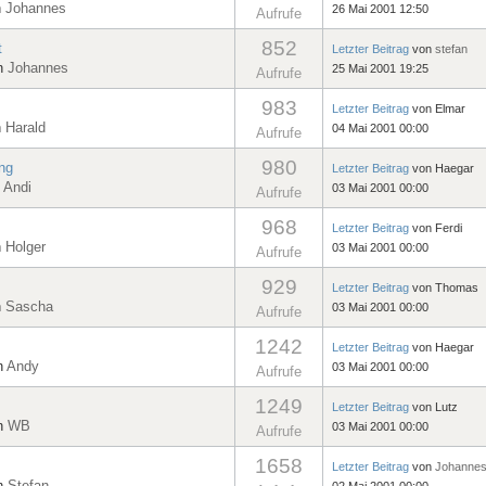
n
Johannes
26 Mai 2001 12:50
Aufrufe
852
t
Letzter Beitrag
von
stefan
on
Johannes
25 Mai 2001 19:25
Aufrufe
983
Letzter Beitrag
von
Elmar
n
Harald
04 Mai 2001 00:00
Aufrufe
980
ng
Letzter Beitrag
von
Haegar
n
Andi
03 Mai 2001 00:00
Aufrufe
968
Letzter Beitrag
von
Ferdi
n
Holger
03 Mai 2001 00:00
Aufrufe
929
Letzter Beitrag
von
Thomas
n
Sascha
03 Mai 2001 00:00
Aufrufe
1242
Letzter Beitrag
von
Haegar
n
Andy
03 Mai 2001 00:00
Aufrufe
1249
Letzter Beitrag
von
Lutz
on
WB
03 Mai 2001 00:00
Aufrufe
1658
Letzter Beitrag
von
Johanne
on
Stefan
02 Mai 2001 00:00