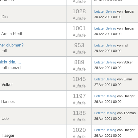
Aufrufe
1028
Letzter Beitrag
von
Haegar
n
Dirk
30 Apr 2001 00:00
Aufrufe
1001
Letzter Beitrag
von
Haegar
n
Armin Riedl
30 Apr 2001 00:00
Aufrufe
953
iner clubman?
Letzter Beitrag
von
ralf
n
ralf
29 Apr 2001 00:00
Aufrufe
889
cht drin.....
Letzter Beitrag
von
Volker
n
ralf menzel
28 Apr 2001 00:00
Aufrufe
1045
Letzter Beitrag
von
Elmar
n
Volker
27 Apr 2001 00:00
Aufrufe
1197
Letzter Beitrag
von
Haegar
n
Hannes
26 Apr 2001 00:00
Aufrufe
1188
Letzter Beitrag
von
Thomas
n
Udo
26 Apr 2001 00:00
Aufrufe
1020
Letzter Beitrag
von
Haegar
n
Haegar
26 Apr 2001 00:00
Aufrufe