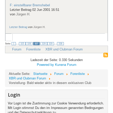
F: einstellbarer Bremshebel
Letzter Beitrag 02 Jun 2001 16:51
von
Jürgen H.
Letzter Beitrag
von
Jürgen H.
...
...
Seite:
1
325
326
327
328
329
338
Forum
Forenliste
XBR und Clubman Forum
Ladezeit der Seite: 0.330 Sekunden
Powered by
Kunena Forum
Aktuelle Seite:
Startseite
Forum
Forenliste
XBR und Clubman Forum
Vorstellung- Bald wieder aktiv in diesem exklusiven Club
Login
Vor Login ist die Zustimmung zur Cookie Verwendung erforderlich.
Mit Login stimmst Du den im Impressum genannten Bedingungen
und der Datenschutzerklärung zu.