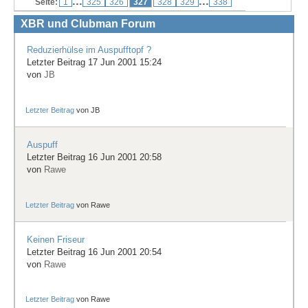
...
...
Seite:
1
325
326
327
328
329
338
Treffen & Touren
XBR und Clubman Forum
Cafe-Ecke
Reduzierhülse im Auspufftopf ?
Letzter Beitrag 17 Jun 2001 15:24
Suche
von
JB
Letzter Beitrag
von
JB
Auspuff
Letzter Beitrag 16 Jun 2001 20:58
von
Rawe
Letzter Beitrag
von
Rawe
Keinen Friseur
Letzter Beitrag 16 Jun 2001 20:54
von
Rawe
Letzter Beitrag
von
Rawe