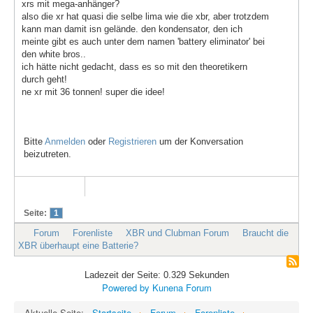
xrs mit mega-anhänger?
also die xr hat quasi die selbe lima wie die xbr, aber trotzdem
kann man damit isn gelände. den kondensator, den ich
meinte gibt es auch unter dem namen 'battery eliminator' bei
den white bros..
ich hätte nicht gedacht, dass es so mit den theoretikern
durch geht!
ne xr mit 36 tonnen! super die idee!
Bitte
Anmelden
oder
Registrieren
um der Konversation
beizutreten.
Seite:
1
Forum
Forenliste
XBR und Clubman Forum
Braucht die
XBR überhaupt eine Batterie?
Ladezeit der Seite: 0.329 Sekunden
Powered by
Kunena Forum
Aktuelle Seite:
Startseite
Forum
Forenliste