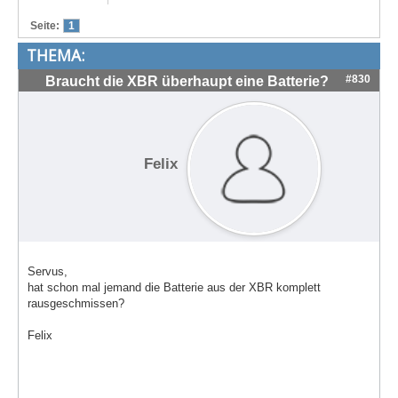
Treffen & Touren
Seite:
1
THEMA:
Cafe-Ecke
#830
Braucht die XBR überhaupt eine Batterie?
Suche
Felix
Servus,
hat schon mal jemand die Batterie aus der XBR komplett
rausgeschmissen?
Felix