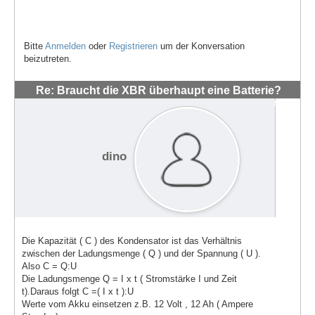
Bitte
Anmelden
oder
Registrieren
um der Konversation
beizutreten.
Re: Braucht die XBR überhaupt eine Batterie?
#864
dino
Die Kapazität ( C ) des Kondensator ist das Verhältnis
zwischen der Ladungsmenge ( Q ) und der Spannung ( U ).
Also C = Q:U
Die Ladungsmenge Q = I x t ( Stromstärke I und Zeit
t).Daraus folgt C =( I x t ):U
Werte vom Akku einsetzen z.B. 12 Volt , 12 Ah ( Ampere