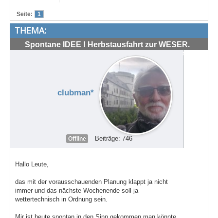
Treffen & Touren
Seite:
1
THEMA:
Cafe-Ecke
Spontane IDEE ! Herbstausfahrt zur WESER.
Suche
#72034
clubman*
Beiträge: 746
Offline
Hallo Leute,
das mit der vorausschauenden Planung klappt ja nicht
immer und das nächste Wochenende soll ja
wettertechnisch in Ordnung sein.
Mir ist heute spontan in den Sinn gekommen man könnte