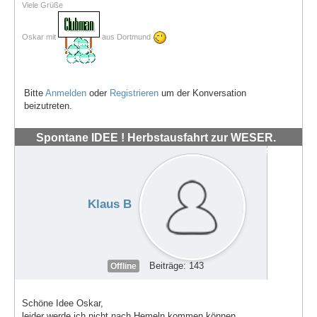
Viele Grüße
Oskar mit
aus Dortmund
Bitte
Anmelden
oder
Registrieren
um der Konversation
beizutreten.
Spontane IDEE ! Herbstausfahrt zur WESER.
#72035
Klaus B
Beiträge: 143
Offline
Schöne Idee Oskar,
leider werde ich nicht nach Hemeln kommen können.