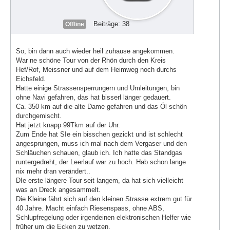
Beiträge: 38
Offline
So, bin dann auch wieder heil zuhause angekommen.
War ne schöne Tour von der Rhön durch den Kreis
Hef/Rof, Meissner und auf dem Heimweg noch durchs
Eichsfeld.
Hatte einige Strassensperrungern und Umleitungen, bin
ohne Navi gefahren, das hat bisserl länger gedauert.
Ca. 350 km auf die alte Dame gefahren und das Öl schön
durchgemischt.
Hat jetzt knapp 99Tkm auf der Uhr.
Zum Ende hat SIe ein bisschen gezickt und ist schlecht
angesprungen, muss ich mal nach dem Vergaser und den
Schläuchen schauen, glaub ich. Ich hatte das Standgas
runtergedreht, der Leerlauf war zu hoch. Hab schon lange
nix mehr dran verändert..
DIe erste längere Tour seit langem, da hat sich vielleicht
was an Dreck angesammelt.
Die Kleine fährt sich auf den kleinen Strasse extrem gut für
40 Jahre. Macht einfach Riesenspass, ohne ABS,
Schlupfregelung oder irgendeinen elektronischen Helfer wie
früher um die Ecken zu wetzen.