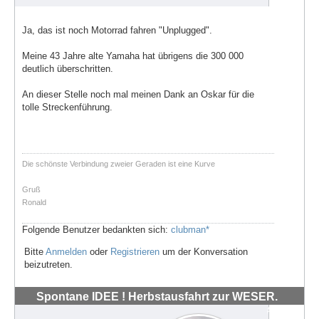
Ja, das ist noch Motorrad fahren "Unplugged".
Meine 43 Jahre alte Yamaha hat übrigens die 300 000
deutlich überschritten.
An dieser Stelle noch mal meinen Dank an Oskar für die
tolle Streckenführung.
Die schönste Verbindung zweier Geraden ist eine Kurve
Gruß
Ronald
Folgende Benutzer bedankten sich:
clubman*
Bitte
Anmelden
oder
Registrieren
um der Konversation
beizutreten.
Spontane IDEE ! Herbstausfahrt zur WESER.
#72042