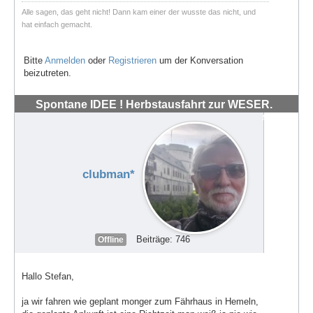
Alle sagen, das geht nicht! Dann kam einer der wusste das nicht, und
hat einfach gemacht.
Bitte
Anmelden
oder
Registrieren
um der Konversation
beizutreten.
Spontane IDEE ! Herbstausfahrt zur WESER.
#72039
clubman*
Beiträge: 746
Offline
Hallo Stefan,
ja wir fahren wie geplant monger zum Fährhaus in Hemeln,