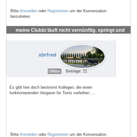
Bitte
Anmelden
oder
Registrieren
um der Konversation
beizutreten.
meine Clubbi läuft nicht vernünftig. springt und
hüpft um die 4-5 tsd RMP
#72004
xbrfred
Beiträge: 21
Offline
Es gibt hier doch bestimmt Kollegen, die einen
funktionierenden Vergaser für Tests verleihen.....
Bitte
Anmelden
oder
Registrieren
um der Konversation