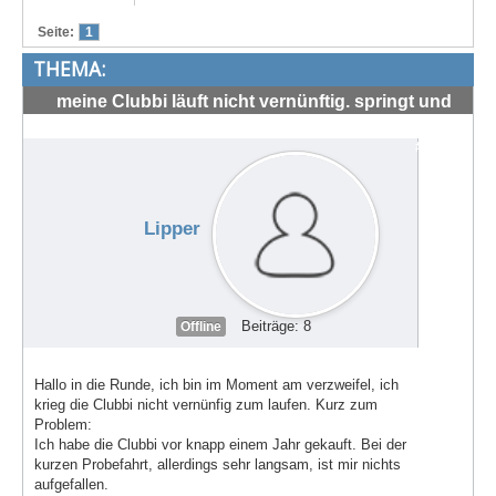
Treffen & Touren
Seite:
1
THEMA:
Cafe-Ecke
meine Clubbi läuft nicht vernünftig. springt und
Suche
hüpft um die 4-5 tsd RMP
#72001
Lipper
Beiträge: 8
Offline
Hallo in die Runde, ich bin im Moment am verzweifel, ich
krieg die Clubbi nicht vernünfig zum laufen. Kurz zum
Problem:
Ich habe die Clubbi vor knapp einem Jahr gekauft. Bei der
kurzen Probefahrt, allerdings sehr langsam, ist mir nichts
aufgefallen.