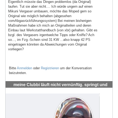
Eigentlich müsste das Dingen problemlos (da Original)
laufen. Tut sie aber nicht.... Ich würde ungern auf einen
Mikuni Vergaser umbauen, möchte das Moped gern so
Original wie möglich behalten (abgesehen
vomAbgasrückführungssystem) Bei meinen bisherigen
Maßnahmen habe ich mich an Originalteilen und deren
Einbau laut Werkstatthandbuch (von xbr) gehalten. Gibt es
bzgl. des Vergasers irgentwelche Tipps oder Kniffe? Ach
so..., im Fzg.-Schein sind 31 KW ...also knapp 42 PS
eingetragen könnten da Abweichungen vom Original
vorliegen?
Bitte
Anmelden
oder
Registrieren
um der Konversation
beizutreten.
meine Clubbi läuft nicht vernünftig. springt und
hüpft um die 4-5 tsd RMP
#72003