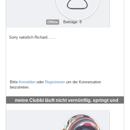
Beiträge: 8
Offline
Sorry natürlich Richard........
Bitte
Anmelden
oder
Registrieren
um der Konversation
beizutreten.
meine Clubbi läuft nicht vernünftig. springt und
hüpft um die 4-5 tsd RMP
#72009