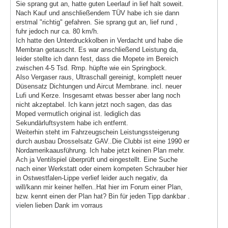
Sie sprang gut an, hatte guten Leerlauf in lief halt soweit.
Nach Kauf und anschließendem TÜV habe ich sie dann
erstmal "richtig" gefahren. Sie sprang gut an, lief rund ,
fuhr jedoch nur ca. 80 km/h.
Ich hatte den Unterdruckkolben in Verdacht und habe die
Membran getauscht. Es war anschließend Leistung da,
leider stellte ich dann fest, dass die Mopete im Bereich
zwischen 4-5 Tsd. Rmp. hüpfte wie ein Springbock.
Also Vergaser raus, Ultraschall gereinigt, komplett neuer
Düsensatz Dichtungen und Aircut Membrane. incl. neuer
Lufi und Kerze. Insgesamt etwas besser aber lang noch
nicht akzeptabel. Ich kann jetzt noch sagen, das das
Moped vermutlich original ist. lediglich das
Sekundärluftsystem habe ich entfernt.
Weiterhin steht im Fahrzeugschein Leistungssteigerung
durch ausbau Drosselsatz GAV..Die Clubbi ist eine 1990 er
Nordamerikaausführung. Ich habe jetzt keinen Plan mehr.
Ach ja Ventilspiel überprüft und eingestellt. Eine Suche
nach einer Werkstatt oder einem kompeten Schrauber hier
in Ostwestfalen-Lippe verlief leider auch negativ, da
will/kann mir keiner helfen..Hat hier im Forum einer Plan,
bzw. kennt einen der Plan hat? Bin für jeden Tipp dankbar .
vielen lieben Dank im vorraus