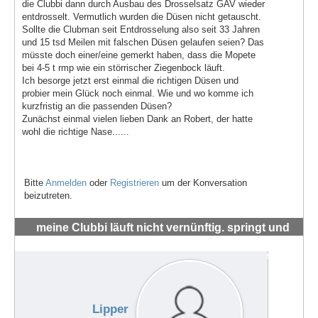
die Clubbi dann durch Ausbau des Drosselsatz GAV wieder
entdrosselt. Vermutlich wurden die Düsen nicht getauscht.
Sollte die Clubman seit Entdrosselung also seit 33 Jahren
und 15 tsd Meilen mit falschen Düsen gelaufen seien? Das
müsste doch einer/eine gemerkt haben, dass die Mopete
bei 4-5 t rmp wie ein störrischer Ziegenbock läuft.
Ich besorge jetzt erst einmal die richtigen Düsen und
probier mein Glück noch einmal. Wie und wo komme ich
kurzfristig an die passenden Düsen?
Zunächst einmal vielen lieben Dank an Robert, der hatte
wohl die richtige Nase......
Bitte
Anmelden
oder
Registrieren
um der Konversation
beizutreten.
meine Clubbi läuft nicht vernünftig. springt und
hüpft um die 4-5 tsd RMP
#72007
Lipper