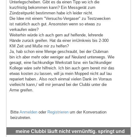
Unterlegscheiben. Gibt es da einen Tipp wo ich die
kurzfristig bekommen kann? Ein Messgerät zum
Zündzeitpunkt bestimmen habe ich leider nicht.
Die Idee mit einem "Versuchs-Vergaser" zu Testzwecken
ist natürlich auch gut. Ansonsten wenn so etwas zu
verkaufen wäre?
Weiterhin würde ich auch gern auf helfende, lehrende
Hände zurück greifen. Hat da einer imUmkreis bis 2-300
KM Zeit und Muße mir zu helfen?
Ja, hab schon eine Menge geschraubt, bei der Clubman
bin ich aber mehr oder weniger auf Neuland unterwegs. Wie
gesagt, eine fachkundige Werkstatt bzw. ein fachkundiger
Kollege wäre sehr hilfreich. Ich bin auch gern bereit mir das
etwas kosten zu lassen, will ja mein Mopped nicht auf lau
repariert haben.. Also noch einmal vielen Dank im Vorraus
vielleicht kann,/ will mir jemand bei der Clubbi unter die
Arme greifen.
Bitte
Anmelden
oder
Registrieren
um der Konversation
beizutreten.
meine Clubbi läuft nicht vernünftig. springt und