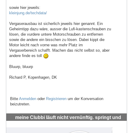
sowie hier jeweils:
kleinjung.de/techdata/
Vergaserausbau ist sicherlich jeweils hier genannt. Ein
Geheimtipp dazu wäre, ausser die Lufi-kastenschrauben zu
lösen, die vurdere untere Motorschrauben zu entfernen
sowie die andere ein bisschen zu lösen. Dabei kippt die
Motor leicht nach vorne was mehr Platz im
Vergaserbereich schafft. Machen das nicht selbst so, aber
andere finde es toll
Bluurp, bluurp
Richard P, Kopenhagen, DK
Bitte
Anmelden
oder
Registrieren
um der Konversation
beizutreten.
meine Clubbi läuft nicht vernünftig. springt und
hüpft um die 4-5 tsd RMP
#72018