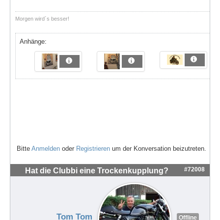
Morgen wird´s besser!
Anhänge:
Bitte
Anmelden
oder
Registrieren
um der Konversation beizutreten.
#72008
Hat die Clubbi eine Trockenkupplung?
Tom Tom
Offline