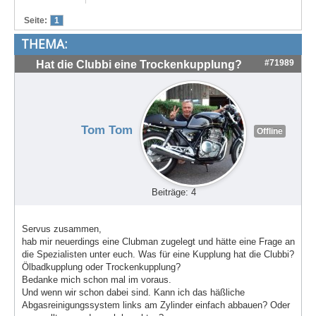
Treffen & Touren
Seite:
1
THEMA:
Cafe-Ecke
#71989
Hat die Clubbi eine Trockenkupplung?
Suche
Tom Tom
Offline
Beiträge: 4
Servus zusammen,
hab mir neuerdings eine Clubman zugelegt und hätte eine Frage an
die Spezialisten unter euch. Was für eine Kupplung hat die Clubbi?
Ölbadkupplung oder Trockenkupplung?
Bedanke mich schon mal im voraus.
Und wenn wir schon dabei sind. Kann ich das häßliche
Abgasreinigungssystem links am Zylinder einfach abbauen? Oder