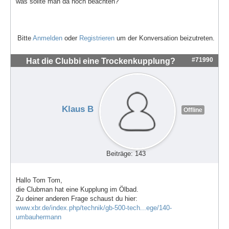
was sollte man da noch beachten?
Bitte
Anmelden
oder
Registrieren
um der Konversation beizutreten.
#71990
Hat die Clubbi eine Trockenkupplung?
Klaus B
Offline
Beiträge: 143
Hallo Tom Tom,
die Clubman hat eine Kupplung im Ölbad.
Zu deiner anderen Frage schaust du hier:
www.xbr.de/index.php/technik/gb-500-tech...ege/140-
umbauhermann