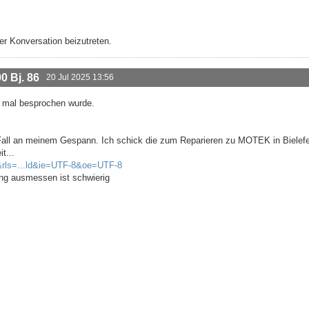
r Konversation beizutreten.
 Bj. 86
20 Jul 2025 13:56
r mal besprochen wurde.
n Fall an meinem Gespann. Ich schick die zum Reparieren zu MOTEK in Bielefe
t...
&rls=...ld&ie=UTF-8&oe=UTF-8
ng ausmessen ist schwierig