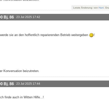
Letzte Änderung: von
Harri
. Gr
 Bj. 86
23 Jul 2025 17:42
d werde sie an den hoffentlich reparierenden Betrieb weitergeben
!
r Konversation beizutreten.
 Bj. 86
23 Jul 2025 17:44
ch finde auch in Witten Hilfe...!