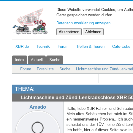
Diese Website verwendet Cookies, um Authen
Gerät gespeichert werden dürfen.
Datenschutzerklärung anzeigen
Akzeptieren
Ablehnen
XBR.de
Technik
Forum
Treffen & Touren
Cafe-Ecke
Index
Aktuell
Suche
Forum
Forenliste
Suche
Lichtmaschine und Zünd-Lenkrad
THEMA:
Lichtmaschine und Zünd-Lenkradschloss XBR 500
Amado
Hallo, liebe XBR-Fahrer- und Schrauber
Mein altes Schätzchen hat mich im Sti
ein nennenswertes Problem...Ich such
scheidet uns der TÜV - eine Zünd-Len
Ich hoffe, hier auf dieser Seite bzw. in