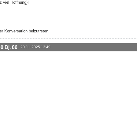
 viel Hoffnung)!
r Konversation beizutreten.
 Bj. 86
20 Jul 2025 13:49