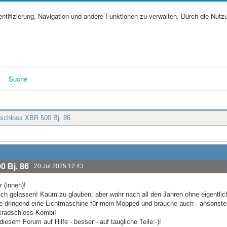
tifizierung, Navigation und andere Funktionen zu verwalten. Durch die Nutz
Suche
schloss XBR 500 Bj. 86
 Bj. 86
20 Jul 2025 12:43
 (innen)!
ch gelassen! Kaum zu glauben, aber wahr nach all den Jahren ohne eigentlic
e dringend eine Lichtmaschine für mein Mopped und brauche auch - ansonste
kradschloss-Kombi!
 diesem Forum auf Hilfe - besser - auf taugliche Teile:-)!