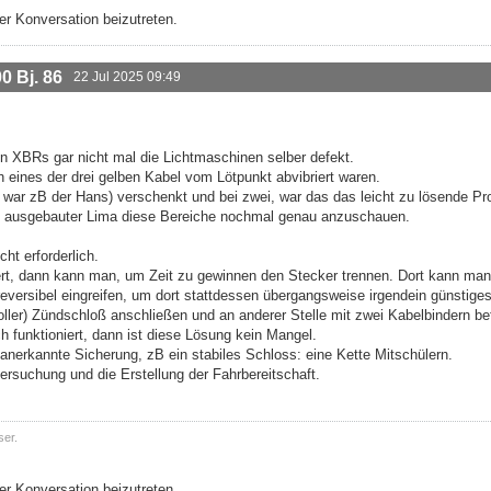
r Konversation beizutreten.
 Bj. 86
22 Jul 2025 09:49
n XBRs gar nicht mal die Lichtmaschinen selber defekt.
h eines der drei gelben Kabel vom Lötpunkt abvibriert waren.
r war zB der Hans) verschenkt und bei zwei, war das das leicht zu lösende Pr
bei ausgebauter Lima diese Bereiche nochmal genau anzuschauen.
ht erforderlich.
iert, dann kann man, um Zeit zu gewinnen den Stecker trennen. Dort kann ma
versibel eingreifen, um dort stattdessen übergangsweise irgendein günstige
ller) Zündschloß anschließen und an anderer Stelle mit zwei Kabelbindern be
h funktioniert, dann ist diese Lösung kein Mangel.
anerkannte Sicherung, zB ein stabiles Schloss: eine Kette Mitschülern.
ersuchung und die Erstellung der Fahrbereitschaft.
ser.
r Konversation beizutreten.