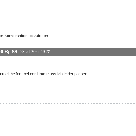
r Konversation beizutreten.
 Bj. 86
23 Jul 2025 19:22
tuell helfen, bei der Lima muss ich leider passen.