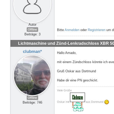
Autor
Offline
Bitte
Anmelden
oder
Registrieren
um de
Beiträge: 3
Lichtmaschine und Zünd-Lenkradschloss XBR 500
clubman*
Hallo Amado,
mit einem Zündschloss könnte ich even
Gruß Oskar aus Dortmund
Habe dir eine PN geschickt.
Viele Grüße
Offline
Oskar mit
aus Dortmund
Beiträge: 746