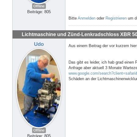
Offline
Beiträge: 805
Bitte
Anmelden
oder
Registrieren
um de
Lichtmaschine und Zünd-Lenkradschloss XBR 500
Udo
Aus einem Beitrag der vor kurzem hie
Das gibt es leider, ich hab grad eine
Anfrage aber aktuell 3 Monate Wartezei
www.google.com/search?client=safari
Schäden an der Lichtmaschinenwicklu
Offline
Beiträge: 805