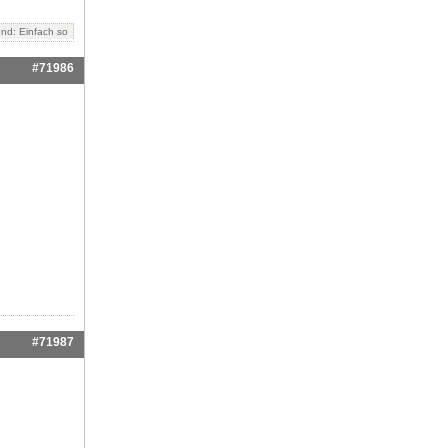
und: Einfach so
#71986
#71987