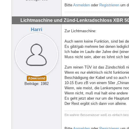
Bitte
Anmelden
oder
Registrieren
um de
Lichtmaschine und Zünd-Lenkradschloss XBR 500
Harri
Zur Lichtmaschine:
Auch wenn keine Funktion, sind bei de
Es gibt/gab mehrere bei denen lediglic
Ich habe im Laufe der Jahre drei (eine
Muss nicht sein, aber es lohnt sich 
Zum reinen TÜV ist das Zündschloß nic
Wenn es nur elektrisch nicht funktion
Beschädigung der Kabel und so auch re
Abwesend
10-15 Euro zB von einem 50er „Chinaro
Beiträge: 1982
Wenn, wie meist, die Lenkersperre noc
Wenn nicht, muß mal halt eine andere 
Es geht jetzt aber nur um die Hauptunt
Der Rest ergibt sich dann von alleine.
Ein wahrer Besserwisser weiß es einfach bes
Bitte
Anmelden
oder
Registrieren
um de