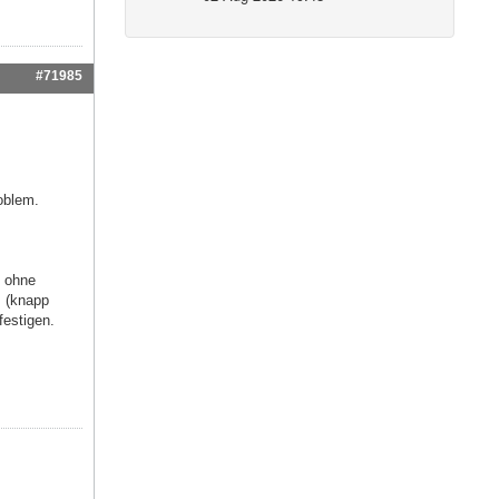
#71985
oblem.
n ohne
s (knapp
festigen.