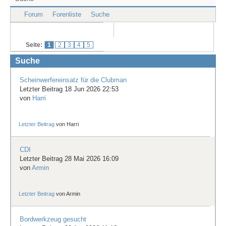
Treffen & Touren
Forum
Forenliste
Suche
Cafe-Ecke
Seite:
1
2
3
4
5
Suche
Suche
Scheinwerfereinsatz für die Clubman
Letzter Beitrag 18 Jun 2026 22:53
von
Harri
Letzter Beitrag
von
Harri
CDI
Letzter Beitrag 28 Mai 2026 16:09
von
Armin
Letzter Beitrag
von
Armin
Bordwerkzeug gesucht