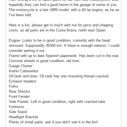
hopefully they can find a good home in the garage of some of you.
The motorcycle is a late 1989 model, with a 44 hp engine, as far as
I’ve been told.
Here is a list, please get in touch with me for price and shipping
costs, as all parts are in the Costa Brava, north east Spain.
Engine: Looks to be in good condition, currently with the head
removed. Supposedly 35000 km. If there is enough interest, I could
consider parting it out.
Frame with up to date Spanish paperwork. Has been cut in the rear.
Comstar wheels in good condition, old tires.
Gauge Cluster
Keihin Carburettor
Oil tank and lines: Oil tank has one mounting thread cracked.
Exhaust headers
Forks
Rear Shocks
Front Fender
Side Panels: Left in good condition, right with cracked tabs
Footrests
Side Stand
Headlight Bracket
Plenty of small parts, ask if you don’t see it in the list!