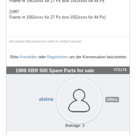
Frame nr 1561xxxx für 27 Ps bzw 1551xxxx für 44 Ps
(1987
Frame nr 1562xxxx für 27 Ps bzw 1552xxxx für 44 Ps)
Ein wahrer Besserwisser weiß es einfach besser.
Bitte
Anmelden
oder
Registrieren
um der Konversation beizutreten.
#72176
1989 XBR 500 Spare Parts for sale
alsina
Offline
Beiträge: 3