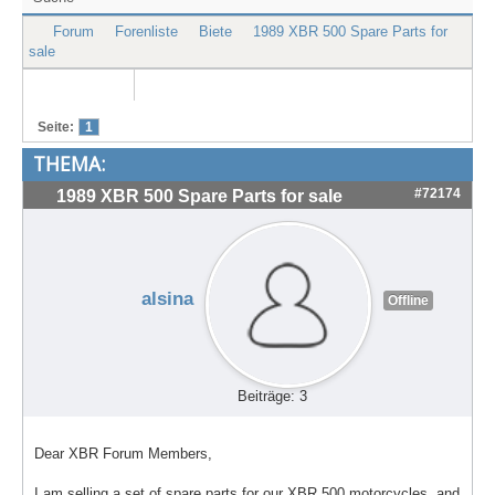
Treffen & Touren
Forum
Forenliste
Biete
1989 XBR 500 Spare Parts for
sale
Cafe-Ecke
Suche
Seite:
1
THEMA:
#72174
1989 XBR 500 Spare Parts for sale
alsina
Offline
Beiträge: 3
Dear XBR Forum Members,
I am selling a set of spare parts for our XBR 500 motorcycles, and