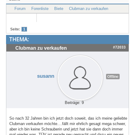
Treffen & Touren
Forum
Forenliste
Biete
Clubman zu verkaufen
Cafe-Ecke
Suche
Seite:
1
THEMA:
#72033
Clubman zu verkaufen
susann
Offline
Beiträge: 9
So nach 32 Jahren bin ich jetzt doch soweit, das ich meine geliebte
Clubman verkaufen möchte....fällt mir ehrlich gesagt mega schwer,
aber ich bin keine Schrauberin und jetzt hat sie dann doch immer
mal wieder was. TÜV ist gerade neu gemacht und dazu ein neues