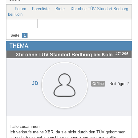
Treffen & Touren
Forum
Forenliste
Biete
Xbr ohne TÜV Standort Bedburg
bei Köln
Cafe-Ecke
Suche
Seite:
1
THEMA:
#71296
Xbr ohne TÜV Standort Bedburg bei Köln
JD
Beiträge: 2
Offline
Hallo zusammen,
Ich verkaufe meine XBR, da sie nicht durch den TÜV gekommen
ist und ich sie einfach nicht so pflegen kann, wie man sollte.