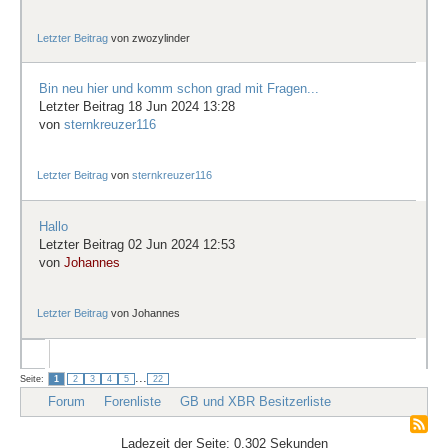
Letzter Beitrag
von
zwozylinder
Bin neu hier und komm schon grad mit Fragen...
Letzter Beitrag 18 Jun 2024 13:28
von
sternkreuzer116
Letzter Beitrag
von
sternkreuzer116
Hallo
Letzter Beitrag 02 Jun 2024 12:53
von
Johannes
Letzter Beitrag
von
Johannes
...
Seite:
1
2
3
4
5
22
Forum
Forenliste
GB und XBR Besitzerliste
Ladezeit der Seite: 0.302 Sekunden