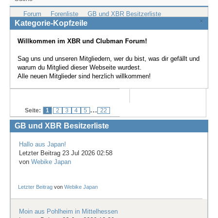
Treffen & Touren
Forum
Forenliste
GB und XBR Besitzerliste
×
Kategorie-Kopfzeile
Cafe-Ecke
Willkommen im XBR und Clubman Forum!
Suche
Sag uns und unseren Mitgliedern, wer du bist, was dir gefällt und
warum du Mitglied dieser Webseite wurdest.
Alle neuen Mitglieder sind herzlich willkommen!
...
Seite:
1
2
3
4
5
22
GB und XBR Besitzerliste
Hallo aus Japan!
Letzter Beitrag 23 Jul 2026 02:58
von
Webike Japan
Letzter Beitrag
von
Webike Japan
Moin aus Pohlheim in Mittelhessen