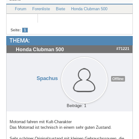
Treffen & Touren
Forum
Forenliste
Biete
Honda Clubman 500
Cafe-Ecke
Suche
Seite:
1
THEMA:
#71221
Honda Clubman 500
Spachus
Offline
Beiträge: 1
Motorrad fahren mit Kult-Charakter
Das Motorrad ist technisch in einem sehr guten Zustand.
Sehr schöner Originalzustand mit kleinen Gebrauchsspuren, die