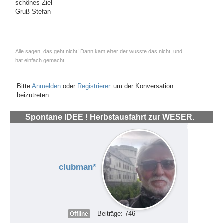
schönes Ziel
Gruß Stefan
Alle sagen, das geht nicht! Dann kam einer der wusste das nicht, und
hat einfach gemacht.
Bitte
Anmelden
oder
Registrieren
um der Konversation
beizutreten.
Spontane IDEE ! Herbstausfahrt zur WESER.
#72039
clubman*
Beiträge: 746
Offline