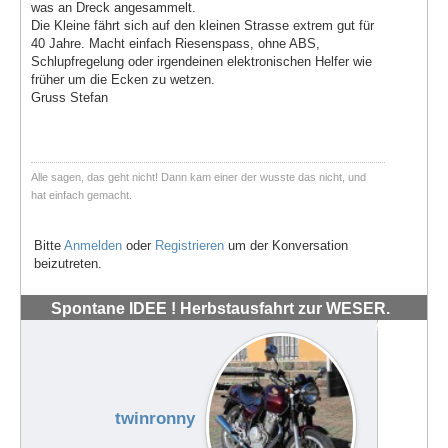
was an Dreck angesammelt.
Die Kleine fährt sich auf den kleinen Strasse extrem gut für
40 Jahre. Macht einfach Riesenspass, ohne ABS,
Schlupfregelung oder irgendeinen elektronischen Helfer wie
früher um die Ecken zu wetzen.
Gruss Stefan
Alle sagen, das geht nicht! Dann kam einer der wusste das nicht, und
hat einfach gemacht.
Bitte
Anmelden
oder
Registrieren
um der Konversation
beizutreten.
Spontane IDEE ! Herbstausfahrt zur WESER.
#72041
twinronny