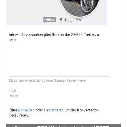
Beiträge: 397
Offline
Ich werde versuchen pünktlich an der SHELL Tanke zu
sein.
Die schönste Verbindung zweier Geraden ist eine Kurve
Gruß
Ronald
Bitte
Anmelden
oder
Registrieren
um der Konversation
beizutreten.