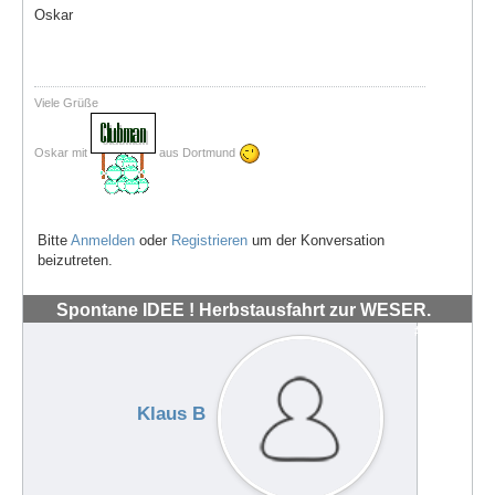
Oskar
Viele Grüße
Oskar mit
aus Dortmund
Bitte
Anmelden
oder
Registrieren
um der Konversation
beizutreten.
Spontane IDEE ! Herbstausfahrt zur WESER.
#72035
Klaus B