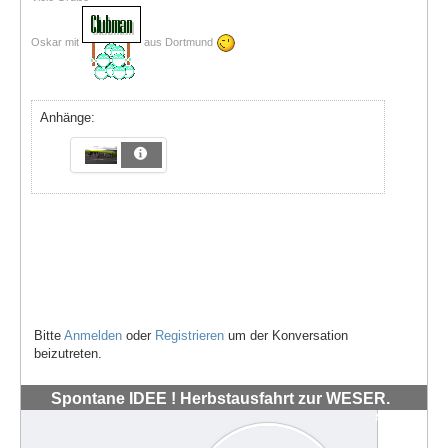
Oskar mit
aus Dortmund
Anhänge:
Bitte
Anmelden
oder
Registrieren
um der Konversation
beizutreten.
Spontane IDEE ! Herbstausfahrt zur WESER.
#72040