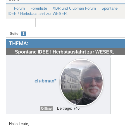
Treffen & Touren
Forum
Forenliste
XBR und Clubman Forum
Spontane
IDEE ! Herbstausfahrt zur WESER.
Cafe-Ecke
Suche
Seite:
1
THEMA:
Spontane IDEE ! Herbstausfahrt zur WESER.
#72034
clubman*
Beiträge: 746
Offline
Hallo Leute,