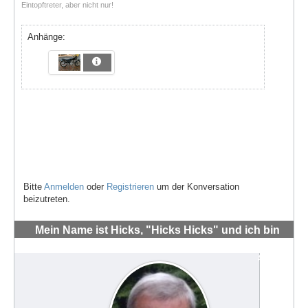
Eintopftreter, aber nicht nur!
Anhänge:
Bitte
Anmelden
oder
Registrieren
um der Konversation
beizutreten.
Mein Name ist Hicks, "Hicks Hicks" und ich bin
neu hier
#71236