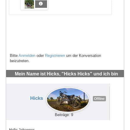
Bitte
Anmelden
oder
Registrieren
um der Konversation
beizutreten.
Mein Name ist Hicks, "Hicks Hicks" und ich bin
neu hier
#71235
Hicks
Offline
Beiträge: 9
Hallo Johannes,