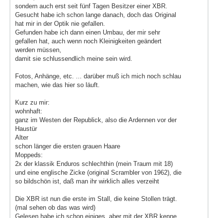
sondern auch erst seit fünf Tagen Besitzer einer XBR.
Gesucht habe ich schon lange danach, doch das Original
hat mir in der Optik nie gefallen.
Gefunden habe ich dann einen Umbau, der mir sehr
gefallen hat, auch wenn noch Kleinigkeiten geändert
werden müssen,
damit sie schlussendlich meine sein wird.
Fotos, Anhänge, etc. ... darüber muß ich mich noch schlau
machen, wie das hier so läuft.
Kurz zu mir:
wohnhaft:
ganz im Westen der Republick, also die Ardennen vor der
Haustür
Alter
schon länger die ersten grauen Haare
Moppeds:
2x der klassik Enduros schlechthin (mein Traum mit 18)
und eine englische Zicke (original Scrambler von 1962), die
so bildschön ist, daß man ihr wirklich alles verzeiht
Die XBR ist nun die erste im Stall, die keine Stollen trägt.
(mal sehen ob das was wird)
Gelesen habe ich schon einiges, aber mit der XBR kenne