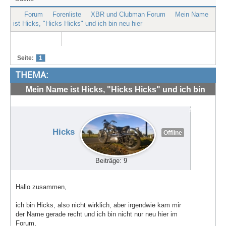
Treffen & Touren
Forum
Forenliste
XBR und Clubman Forum
Mein Name
ist Hicks, "Hicks Hicks" und ich bin neu hier
Cafe-Ecke
Suche
Seite:
1
THEMA:
Mein Name ist Hicks, "Hicks Hicks" und ich bin
neu hier
#71232
Hicks
Offline
Beiträge: 9
Hallo zusammen,
ich bin Hicks, also nicht wirklich, aber irgendwie kam mir
der Name gerade recht und ich bin nicht nur neu hier im
Forum,