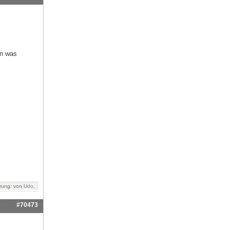
en was
rung: von
Udo
.
#70473