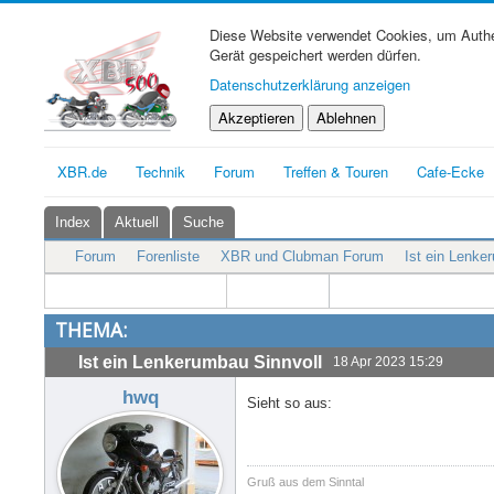
Diese Website verwendet Cookies, um Authen
Gerät gespeichert werden dürfen.
Datenschutzerklärung anzeigen
Akzeptieren
Ablehnen
XBR.de
Technik
Forum
Treffen & Touren
Cafe-Ecke
Index
Aktuell
Suche
Forum
Forenliste
XBR und Clubman Forum
Ist ein Lenke
THEMA:
Ist ein Lenkerumbau Sinnvoll
18 Apr 2023 15:29
hwq
Sieht so aus:
Gruß aus dem Sinntal