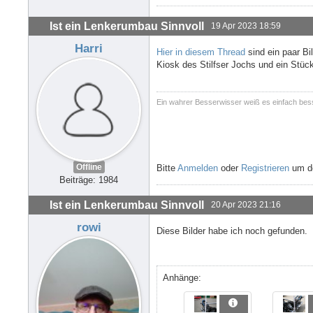
Ist ein Lenkerumbau Sinnvoll
19 Apr 2023 18:59
Harri
Hier in diesem Thread
sind ein paar Bi
Kiosk des Stilfser Jochs und ein Stück
Ein wahrer Besserwisser weiß es einfach bes
Offline
Bitte
Anmelden
oder
Registrieren
um de
Beiträge: 1984
Ist ein Lenkerumbau Sinnvoll
20 Apr 2023 21:16
rowi
Diese Bilder habe ich noch gefunden.
Anhänge: