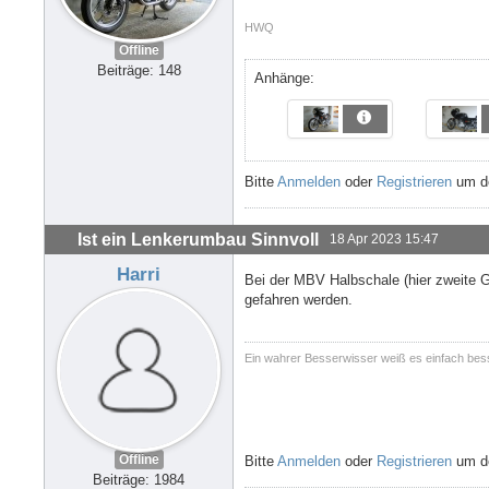
HWQ
Offline
Beiträge: 148
Anhänge:
Bitte
Anmelden
oder
Registrieren
um de
Ist ein Lenkerumbau Sinnvoll
18 Apr 2023 15:47
Harri
Bei der MBV Halbschale (hier zweite 
gefahren werden.
Ein wahrer Besserwisser weiß es einfach bes
Offline
Bitte
Anmelden
oder
Registrieren
um de
Beiträge: 1984