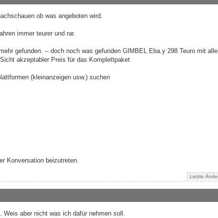
 nachschauen ob was angeboten wird.
ahren immer teurer und rar.
 mehr gefunden. -- doch noch was gefunden GIMBEL Eba.y 298 Teuro mit all
icht akzeptabler Preis für das Komplettpaket
lattformen (kleinanzeigen usw.) suchen
r Konversation beizutreten.
Letzte Ände
h. Weis aber nicht was ich dafür nehmen soll.