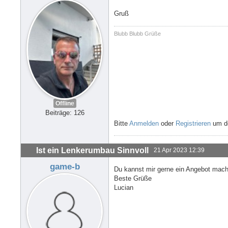
Gruß
Blubb Blubb Grüße
Offline
Beiträge: 126
Bitte
Anmelden
oder
Registrieren
um de
Ist ein Lenkerumbau Sinnvoll
21 Apr 2023 12:39
game-b
Du kannst mir gerne ein Angebot mac
Beste Grüße
Lucian