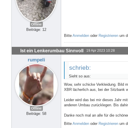
Offline
Beiträge: 12
Bitte
Anmelden
oder
Registrieren
um de
Ist ein Lenkerumbau Sinnvoll
19 Apr 2023 10:28
rumpeli
schrieb:
Sieht so aus:
Wow, sehr schicke Verkleidung. Bild mi
XBR lächerlich aus, bei der Sitzbank 
Leider wird das bei mir dieses Jahr mi
anderen Umbau zurücklegen. Bis dahin 
Offline
Beiträge: 58
Danke noch mal an alle für die schöne
Bitte
Anmelden
oder
Registrieren
um de