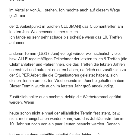
im Verteiler von A... stehen. Ich möchte auch auf diesem Wege
(z.Zt. mir
der 2. Anlaufpunkt in Sachen CLUBMAN) das Clubmantreffen am
letzten Juni-Wochenende sicher stellen.
Ich fände es sehr sehr schade bis scheiße wenn das 10. Treffen
auf einen
anderen Termin (16./17.Juni) verlegt würde, weil sicherlich viele,
bzw. ALLE regelmäßigen Teilnehmer der letzten tollen 9 Treffen (die
Clubmanfahrer und -fahrerinnen, die das Treffen die letzten Jahren
unterstützt und aufrecht erhalten haben, natürlich nur zusätzlich zu
der SUPER Arbeit die die Organisatoren geleistet haben), sich
diesen Termin am letzten Wochenende im Juni freigehalten haben.
Dieser Termin wurde auch im letzten Jahr groß angekündigt.
Zusätzlich sollte auch nochmal richtig die Werbetrommel gerührt
werden. Wenn
heute schon nicht einmal der alljährliche Termin fest steht, bzw.
nicht mehr eingehalten werden kann, wird das Jubiläumstreffen im
10. Jahr nur noch von ein paar Leuten besucht werden. Danach
hat es sich dann entgültig erledigt (leider, leider, ....).