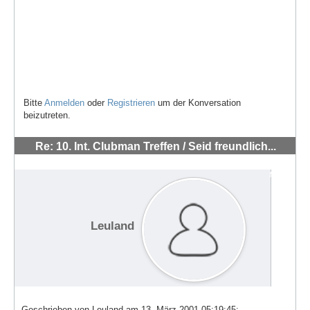
Bitte
Anmelden
oder
Registrieren
um der Konversation
beizutreten.
Re: 10. Int. Clubman Treffen / Seid freundlich...
/Wer hat Lust zum Organisieren?
#575
Leuland
Geschrieben von Leuland am 13. März 2001 05:19:45: