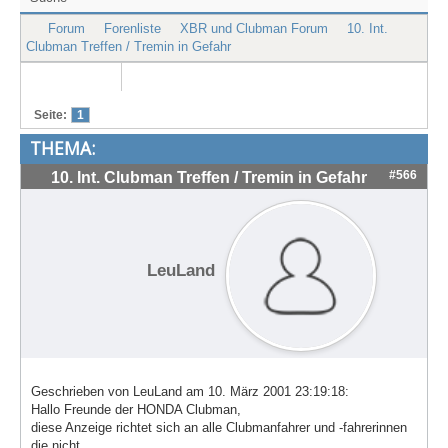
Treffen & Touren
Forum
Forenliste
XBR und Clubman Forum
10. Int.
Clubman Treffen / Tremin in Gefahr
Cafe-Ecke
Suche
Seite:
1
THEMA:
#566
10. Int. Clubman Treffen / Tremin in Gefahr
LeuLand
Geschrieben von LeuLand am 10. März 2001 23:19:18:
Hallo Freunde der HONDA Clubman,
diese Anzeige richtet sich an alle Clubmanfahrer und -fahrerinnen
die nicht