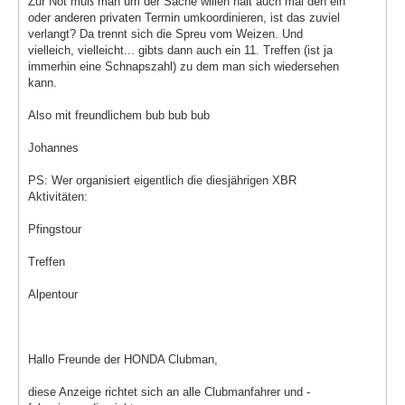
Zur Not muß man um der Sache willen halt auch mal den ein
oder anderen privaten Termin umkoordinieren, ist das zuviel
verlangt? Da trennt sich die Spreu vom Weizen. Und
vielleich, vielleicht... gibts dann auch ein 11. Treffen (ist ja
immerhin eine Schnapszahl) zu dem man sich wiedersehen
kann.
Also mit freundlichem bub bub bub
Johannes
PS: Wer organisiert eigentlich die diesjährigen XBR
Aktivitäten:
Pfingstour
Treffen
Alpentour
Hallo Freunde der HONDA Clubman,
diese Anzeige richtet sich an alle Clubmanfahrer und -