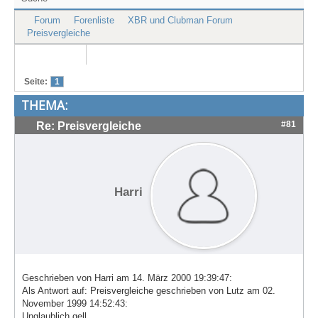
Treffen & Touren
Forum
Forenliste
XBR und Clubman Forum
Preisvergleiche
Cafe-Ecke
Suche
Seite:
1
THEMA:
#81
Re: Preisvergleiche
Harri
Geschrieben von Harri am 14. März 2000 19:39:47:
Als Antwort auf: Preisvergleiche geschrieben von Lutz am 02.
November 1999 14:52:43:
Unglaublich gell,