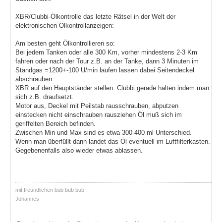
XBR/Clubbi-Ölkontrolle das letzte Rätsel in der Welt der
elektronischen Ölkontrollanzeigen:
Am besten geht Ölkontrollieren so:
Bei jedem Tanken oder alle 300 Km, vorher mindestens 2-3 Km
fahren oder nach der Tour z.B. an der Tanke, dann 3 Minuten im
Standgas =1200+-100 U/min laufen lassen dabei Seitendeckel
abschrauben.
XBR auf den Hauptständer stellen. Clubbi gerade halten indem man
sich z.B. draufsetzt.
Motor aus, Deckel mit Peilstab rausschrauben, abputzen
einstecken nicht einschrauben rausziehen Öl muß sich im
geriffelten Bereich befinden.
Zwischen Min und Max sind es etwa 300-400 ml Unterschied.
Wenn man überfüllt dann landet das Öl eventuell im Luftfilterkasten.
Gegebenenfalls also wieder etwas ablassen.
mit freundlichen bub bub bub
Johannes