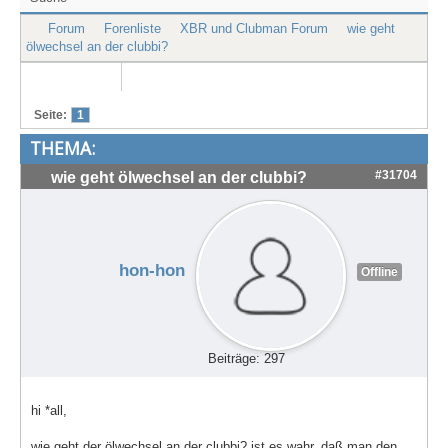
Treffen & Touren
Forum
Forenliste
XBR und Clubman Forum
wie geht
ölwechsel an der clubbi?
Cafe-Ecke
Suche
Seite:
1
THEMA:
#31704
wie geht ölwechsel an der clubbi?
hon-hon
Offline
Beiträge: 297
hi *all,
wie geht der ölwechsel an der clubbi? ist es wahr, daß man den