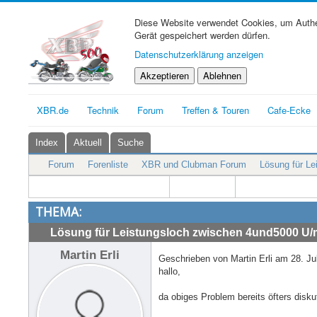
Diese Website verwendet Cookies, um Authen
Gerät gespeichert werden dürfen.
Datenschutzerklärung anzeigen
Akzeptieren
Ablehnen
XBR.de
Technik
Forum
Treffen & Touren
Cafe-Ecke
Index
Aktuell
Suche
Forum
Forenliste
XBR und Clubman Forum
Lösung für L
THEMA:
Lösung für Leistungsloch zwischen 4und5000 U/
Martin Erli
Geschrieben von Martin Erli am 28. Ju
hallo,
da obiges Problem bereits öfters disk