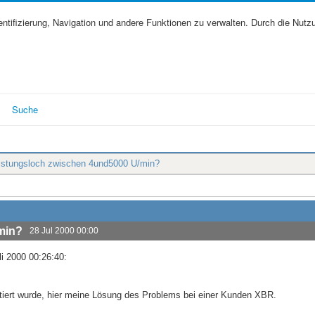
tifizierung, Navigation und andere Funktionen zu verwalten. Durch die Nutz
Suche
eistungsloch zwischen 4und5000 U/min?
min?
28 Jul 2000 00:00
li 2000 00:26:40:
utiert wurde, hier meine Lösung des Problems bei einer Kunden XBR.