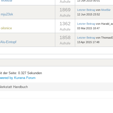
n
MoeBär
13 Jun 2015 00:01
Aufrufe
1869
Letzter Beitrag
von
MoeBär
n
mju23sk
12 Jun 2015 23:52
Aufrufe
1362
Letzter Beitrag
von
Harald_a
n
oilonice
03 Mai 2015 18:47
Aufrufe
1858
Letzter Beitrag
von
ThomasE
n
Alu-Eintopf
13 Apr 2015 17:48
Aufrufe
it der Seite: 0.327 Sekunden
wered by
Kunena Forum
erkstatt Handbuch