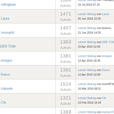
n
rollingbaer
19 Jul 2016 07:16
Aufrufe
1471
Letzter Beitrag
von
Laura
n
Laura
25 Jun 2016 22:25
Aufrufe
1407
Letzter Beitrag
von
lorenzo
n
monophil
21 Jun 2016 14:25
Aufrufe
1363
Letzter Beitrag
von
DER TO
n
DER TOM
15 Apr 2016 12:05
Aufrufe
1381
Letzter Beitrag
von
shotgun
n
shotgun
12 Apr 2016 18:39
Aufrufe
1391
Letzter Beitrag
von
Sneco
n
Sneco
12 Apr 2016 10:58
Aufrufe
1514
Letzter Beitrag
von
everRFV
n
käpsele
16 Mär 2016 08:11
Aufrufe
1321
Letzter Beitrag
von
Cle
n
Cle
23 Feb 2016 16:34
Aufrufe
1369
Letzter Beitrag
von
starky47