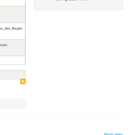
us_den_Bergen
ssen
Nach oben