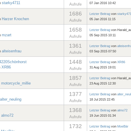
n
starky4711
07 Jan 2016 10:42
Aufrufe
1686
Letzter Beitrag
von
starky47
n
Harzer Knochen
05 Jan 2016 11:15
Aufrufe
1658
Letzter Beitrag
von
Harald_a
n
mzart
05 Sep 2015 10:11
Aufrufe
1361
Letzter Beitrag
von
alteisenfr
n
alteisenfrau
03 Sep 2015 07:50
Aufrufe
1448
24220Schönhorst
Letzter Beitrag
von
XR86
n
XR86
31 Aug 2015 19:01
Aufrufe
1857
Letzter Beitrag
von
Harald_a
n
motorcycle_millie
23 Aug 2015 12:30
Aufrufe
1377
Letzter Beitrag
von
alter_neul
alter_neuling
18 Jul 2015 22:45
Aufrufe
1368
Letzter Beitrag
von
almo72
n
almo72
19 Jun 2015 01:34
Aufrufe
1732
Letzter Beitrag
von
MoeBär