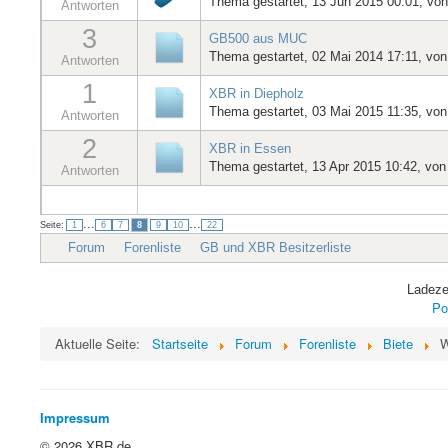
Thema gestartet, 13 Jun 2015 00:01, vo
Antworten
3
GB500 aus MUC
Thema gestartet, 02 Mai 2014 17:11, vo
Antworten
1
XBR in Diepholz
Thema gestartet, 03 Mai 2015 11:35, vo
Antworten
2
XBR in Essen
Thema gestartet, 13 Apr 2015 10:42, vo
Antworten
...
...
Seite:
1
6
7
8
9
10
22
Forum
Forenliste
GB und XBR Besitzerliste
Ladeze
Po
Aktuelle Seite:
Startseite
Forum
Forenliste
Biete
W
Impressum
© 2026 XBR.de