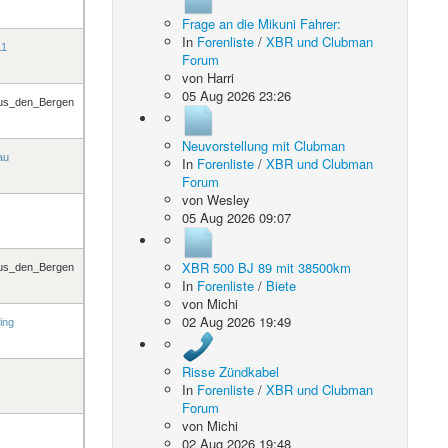
Frage an die Mikuni Fahrer:
In
Forenliste
/
XBR und Clubman
11
Forum
von
Harri
05 Aug 2026 23:26
us_den_Bergen
Neuvorstellung mit Clubman
au
In
Forenliste
/
XBR und Clubman
Forum
von
Wesley
05 Aug 2026 09:07
XBR 500 BJ 89 mit 38500km
us_den_Bergen
In
Forenliste
/
Biete
von
Michi
02 Aug 2026 19:49
ing
Risse Zündkabel
In
Forenliste
/
XBR und Clubman
Forum
von
Michi
02 Aug 2026 19:48