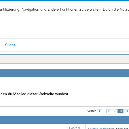
tifizierung, Navigation und andere Funktionen zu verwalten. Durch die Nutz
Suche
warum du Mitglied dieser Webseite wurdest.
...
Seite:
1
6
7
8
9
1606
Letzter Beitrag
von
ThomasE