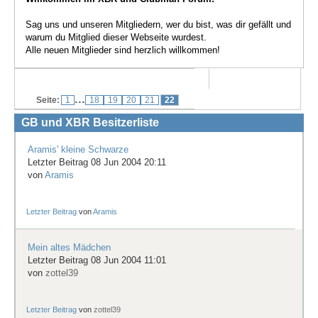
Treffen & Touren
Sag uns und unseren Mitgliedern, wer du bist, was dir gefällt und
warum du Mitglied dieser Webseite wurdest.
Cafe-Ecke
Alle neuen Mitglieder sind herzlich willkommen!
Suche
...
Seite:
1
18
19
20
21
22
GB und XBR Besitzerliste
Aramis' kleine Schwarze
Letzter Beitrag 08 Jun 2004 20:11
von
Aramis
Letzter Beitrag
von
Aramis
Mein altes Mädchen
Letzter Beitrag 08 Jun 2004 11:01
von
zottel39
Letzter Beitrag
von
zottel39