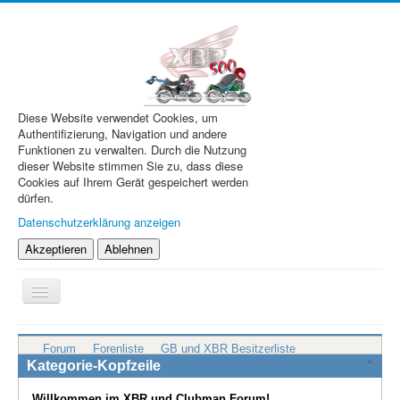
Diese Website verwendet Cookies, um
Authentifizierung, Navigation und andere
Funktionen zu verwalten. Durch die Nutzung
dieser Website stimmen Sie zu, dass diese
Cookies auf Ihrem Gerät gespeichert werden
dürfen.
Datenschutzerklärung anzeigen
Akzeptieren
Ablehnen
Navigation
an/aus
XBR.de
Forum
Forenliste
GB und XBR Besitzerliste
×
Technik
Kategorie-Kopfzeile
Forum
Willkommen im XBR und Clubman Forum!