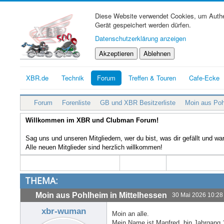
Diese Website verwendet Cookies, um Authen
Gerät gespeichert werden dürfen.
Datenschutzerklärung anzeigen
Akzeptieren
Ablehnen
XBR.de
Technik
Forum
Treffen & Touren
Cafe-Ecke
Forum
Forenliste
GB und XBR Besitzerliste
Moin aus Poh
Willkommen im XBR und Clubman Forum!
Sag uns und unseren Mitgliedern, wer du bist, was dir gefällt und w
Alle neuen Mitglieder sind herzlich willkommen!
THEMA:
Moin aus Pohlheim in Mittelhessen
30 Mai 2026 10:28
xbr-wuman
Moin an alle.
Mein Name ist Manfred, bin Jahrgang 