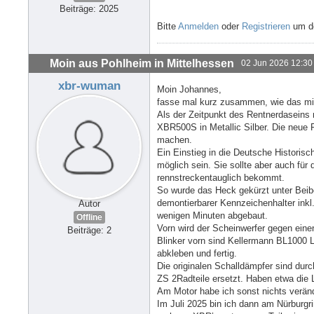
Beiträge: 2025
Bitte
Anmelden
oder
Registrieren
um de
Moin aus Pohlheim in Mittelhessen
02 Jun 2026 12:30
xbr-wuman
Moin Johannes,
fasse mal kurz zusammen, wie das mi
Als der Zeitpunkt des Rentnerdaseins 
XBR500S in Metallic Silber. Die neue 
machen.
Ein Einstieg in die Deutsche Historis
möglich sein. Sie sollte aber auch fü
rennstreckentauglich bekommt.
So wurde das Heck gekürzt unter Beib
demontierbarer Kennzeichenhalter inkl.
Autor
wenigen Minuten abgebaut.
Offline
Vorn wird der Scheinwerfer gegen eine
Beiträge: 2
Blinker vorn sind Kellermann BL1000 
abkleben und fertig.
Die originalen Schalldämpfer sind d
ZS 2Radteile ersetzt. Haben etwa die L
Am Motor habe ich sonst nichts veränd
Im Juli 2025 bin ich dann am Nürburgr