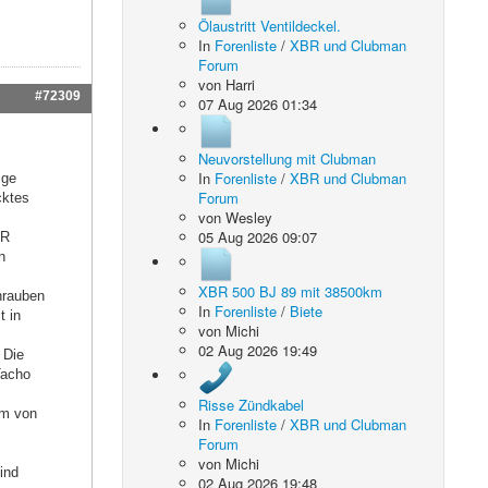
Ölaustritt Ventildeckel.
In
Forenliste
/
XBR und Clubman
Forum
von
Harri
#72309
07 Aug 2026 01:34
Neuvorstellung mit Clubman
In
Forenliste
/
XBR und Clubman
ige
Forum
cktes
von
Wesley
05 Aug 2026 09:07
BR
n
XBR 500 BJ 89 mit 38500km
hrauben
In
Forenliste
/
Biete
t in
von
Michi
02 Aug 2026 19:49
 Die
Tacho
Risse Zündkabel
om von
In
Forenliste
/
XBR und Clubman
Forum
von
Michi
ind
02 Aug 2026 19:48