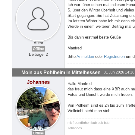
Ich war füher schon mal indiesen For
S, über den Winter überholt und viele
Start gegangen. Sie hat Zulassung und
Im letzten Winter habe ich mir dann ei
Werde in einem weiteren Beitrag mal ü
Bis dahin erstmal beste Grüße
Autor
Manfred
Offline
Beiträge: 2
Bitte
Anmelden
oder
Registrieren
um de
Moin aus Pohlheim in Mittelhessen
01 Jun 2026 14:16
Johannes
Hallo Manfred
das freut mich dass eine XBR auch ma
Fotos und Bericht würde mich freuen.
Von Polheim sind es 2h bis zum Treffe
Vielleicht sieht man sich
mit freundlichen bub bub bub
Johannes
Offline