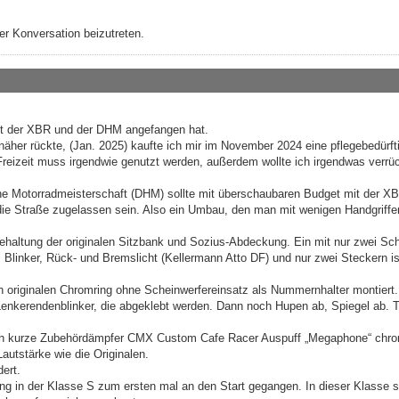
r Konversation beizutreten.
t der XBR und der DHM angefangen hat.
näher rückte, (Jan. 2025) kaufte ich mir im November 2024 eine pflegebedürft
Freizeit muss irgendwie genutzt werden, außerdem wollte ich irgendwas verrü
che Motorradmeisterschaft (DHM) sollte mit überschaubaren Budget mit der X
r die Straße zugelassen sein. Also ein Umbau, den man mit wenigen Handgriffe
ehaltung der originalen Sitzbank und Sozius-Abdeckung. Ein mit nur zwei Sc
 Blinker, Rück- und Bremslicht (Kellermann Atto DF) und nur zwei Steckern is
n originalen Chromring ohne Scheinwerfereinsatz als Nummernhalter montiert.
Lenkerendenblinker, die abgeklebt werden. Dann noch Hupen ab, Spiegel ab. 
urch kurze Zubehördämpfer CMX Custom Cafe Racer Auspuff „Megaphone“ chr
autstärke wie die Originalen.
ert.
ing in der Klasse S zum ersten mal an den Start gegangen. In dieser Klasse s