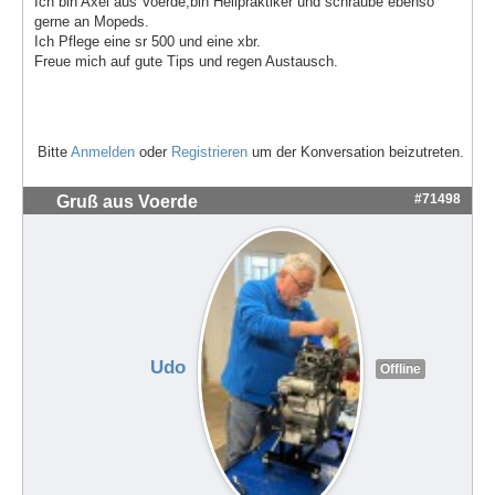
Ich bin Axel aus Voerde,bin Heilpraktiker und schraube ebenso
gerne an Mopeds.
Ich Pflege eine sr 500 und eine xbr.
Freue mich auf gute Tips und regen Austausch.
Bitte
Anmelden
oder
Registrieren
um der Konversation beizutreten.
#71498
Gruß aus Voerde
Udo
Offline