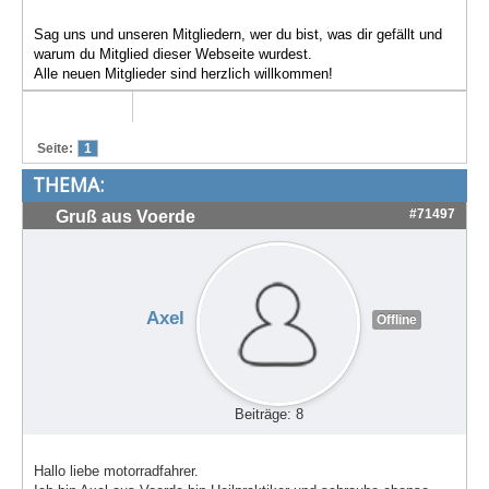
Treffen & Touren
Sag uns und unseren Mitgliedern, wer du bist, was dir gefällt und
warum du Mitglied dieser Webseite wurdest.
Cafe-Ecke
Alle neuen Mitglieder sind herzlich willkommen!
Suche
Seite:
1
THEMA:
#71497
Gruß aus Voerde
Axel
Offline
Beiträge: 8
Hallo liebe motorradfahrer.