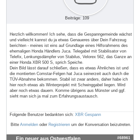
Beiträge: 109
Herzlich willkommen! Ich sehe, dass die Gespanngemeinde wächst
und vielleicht kannst du ja etwas Genaueres über Dein Fahrzeug
berichten - meines ist eins auf Grundlage eines Hilfsrahmens des
ehemaligen Honda Händlers Juca. Telegabel mit Stabilisator von
Telefix, Lenkungsdämpfer von Stabilus, Velorex 562, das Ganze an
einer Honda XBR 500 S, sprich Speiche.
Dein Bild lässt darauf schließen, dass es etwas Ähnliches ist und
die montierten Comstar-Felgen hat Juca seinerzeit auch durch die
TÜV-Abnahme bekommen. Stabil ist zwar anders, daher habe ich
hier noch etwas als Winterprojekt mit Schwinggabel liegen. Wird
aber noch etwas dauern. Komme übrigens aus Münster und ggf.
sieht man sich ja mal zum Erfahrungsaustausch.
Folgende Benutzer bedankten sich:
XBR Gespann
Bitte
Anmelden
oder
Registrieren
um der Konversation beizutreten.
#68961
Ein neuer aus Ostwestfalen