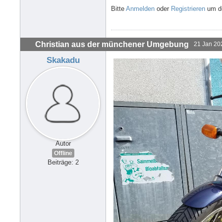
Bitte
Anmelden
oder
Registrieren
um de
Christian aus der münchener Umgebung
21 Jan 20
Skakadu
Autor
Offline
Beiträge: 2