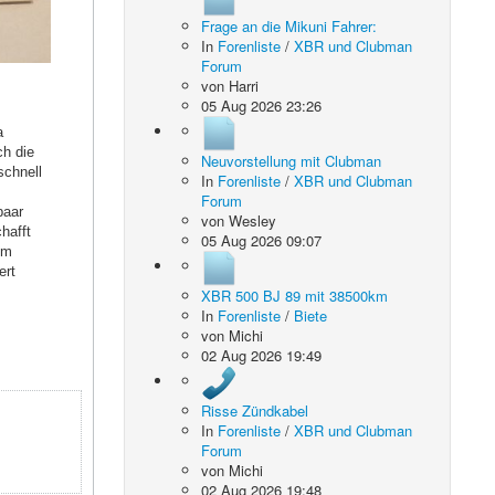
Frage an die Mikuni Fahrer:
In
Forenliste
/
XBR und Clubman
Forum
von
Harri
05 Aug 2026 23:26
a
ch die
Neuvorstellung mit Clubman
schnell
In
Forenliste
/
XBR und Clubman
Forum
paar
von
Wesley
hafft
05 Aug 2026 09:07
im
ert
XBR 500 BJ 89 mit 38500km
In
Forenliste
/
Biete
von
Michi
02 Aug 2026 19:49
Risse Zündkabel
In
Forenliste
/
XBR und Clubman
Forum
von
Michi
02 Aug 2026 19:48