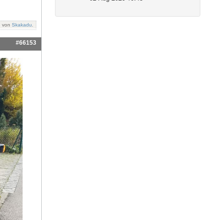
: von
Skakadu
.
#66153