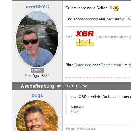
everRFVC
Du brauchst neue Reifen !!!
Und sooooooooooo viel Zeit hast du nich
ever
Mein Motor hat außen ab 
Bitte
Anmelden
oder
Registrieren
um de
Offline
Beiträge: 2124
Aschaffenburg
06 Jun 2019 17:52
bugs
everXBR schrieb: Du brauchst neue
wieso?
bugs
Morgen wird´s besser!