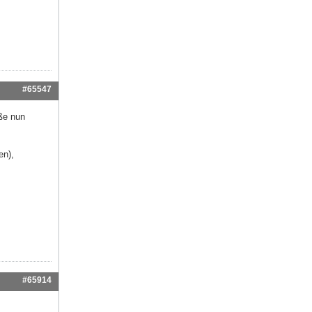
#65547
eße nun
en),
#65914