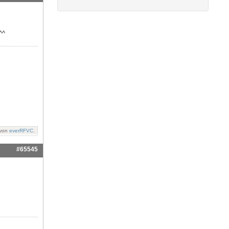
^^
 von
everRFVC
.
#65545