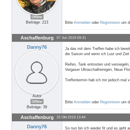
Offline
Beiträge: 213
Bitte
Anmelden
oder
Registrieren
um de
Aschaffenburg
07 Jun 2019 09:31
Danny76
Ja das mit dem Treffen habe ich berei
die Saison und wenn ich Lust und Zei
Reifen, Tank entrosten und versiegeln,
Vergaser Ultraschallreinigen, Neue Flü
Treffentermin hab ich mir jedoch mal 
Autor
Offline
Bitte
Anmelden
oder
Registrieren
um de
Beiträge: 39
Aschaffenburg
25 Okt 2019 13:44
Danny76
So nun bin ich wieder fit und es geht 