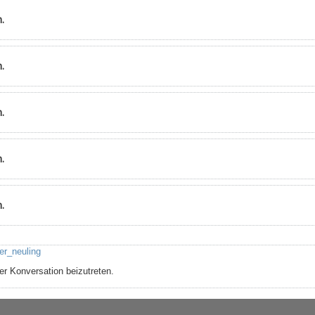
.
.
.
.
.
ter_neuling
r Konversation beizutreten.