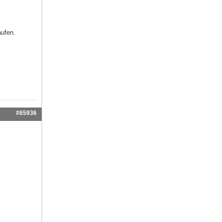
aufen.
#65936