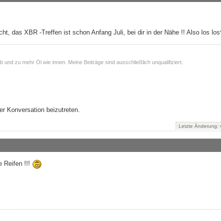
t, das XBR -Treffen ist schon Anfang Juli, bei dir in der Nähe !! Also los los
und zu mehr Öl wie innen. Meine Beiträge sind ausschließlich unqualifiziert.
r Konversation beizutreten.
Letzte Änderung:
 Reifen !!!