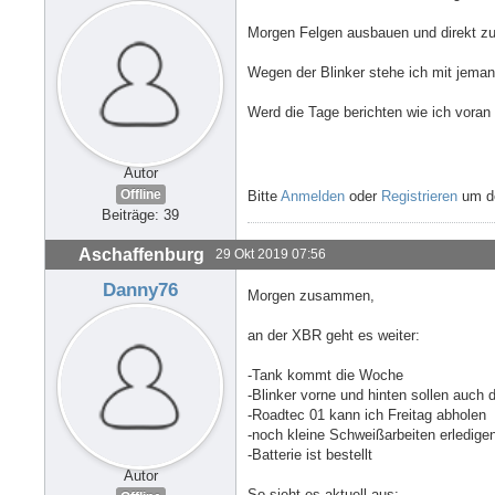
Morgen Felgen ausbauen und direkt zu
Wegen der Blinker stehe ich mit jema
Werd die Tage berichten wie ich vor
Autor
Offline
Bitte
Anmelden
oder
Registrieren
um de
Beiträge: 39
Aschaffenburg
29 Okt 2019 07:56
Danny76
Morgen zusammen,
an der XBR geht es weiter:
-Tank kommt die Woche
-Blinker vorne und hinten sollen auc
-Roadtec 01 kann ich Freitag abholen
-noch kleine Schweißarbeiten erledige
-Batterie ist bestellt
Autor
So sieht es aktuell aus: