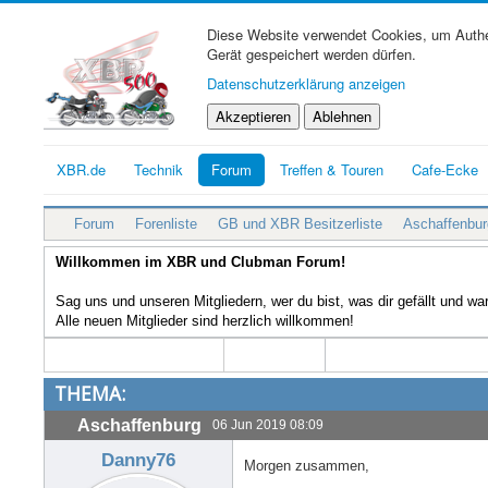
Diese Website verwendet Cookies, um Authen
Gerät gespeichert werden dürfen.
Datenschutzerklärung anzeigen
Akzeptieren
Ablehnen
XBR.de
Technik
Forum
Treffen & Touren
Cafe-Ecke
Forum
Forenliste
GB und XBR Besitzerliste
Aschaffenbur
Willkommen im XBR und Clubman Forum!
Sag uns und unseren Mitgliedern, wer du bist, was dir gefällt und w
Alle neuen Mitglieder sind herzlich willkommen!
THEMA:
Aschaffenburg
06 Jun 2019 08:09
Danny76
Morgen zusammen,