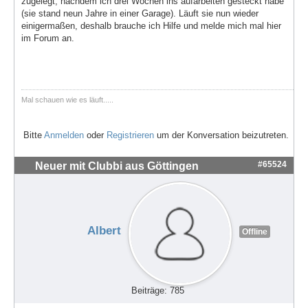
zugelegt, nachdem ich drei Wochen ins aufarbeiten gesteckt habe
(sie stand neun Jahre in einer Garage). Läuft sie nun wieder
einigermaßen, deshalb brauche ich Hilfe und melde mich mal hier
im Forum an.
Mal schauen wie es läuft.....
Bitte
Anmelden
oder
Registrieren
um der Konversation beizutreten.
#65524
Neuer mit Clubbi aus Göttingen
Albert
Offline
Beiträge: 785