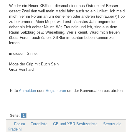
Wieder ein Neuer XBRler...diesmal einer aus Österreich! Besser
gesagt Zwei den weil mein Mädel fährt auch so ein Unikat. Ich meld
mich hier im Forum an um den einen oder anderen (schrauber?)Tipp
zu bekommen. Mein Mopet wird erst nächstes Jahr angemeldet
daher bin ich echter Neuer. Wir, Freundin und ich, sind aus dem
Raum Salzburg bzw. Wieselburg. Wer´s kennt. Würd mich freuen
übers Forum auch österr. XBRler im echten Leben kennen zu
lernen.
in diesem Sinne:
Möge der Grip mit Euch Sein
Gruz Reinhard
Bitte
Anmelden
oder
Registrieren
um der Konversation beizutreten.
Seite:
1
Forum
Forenliste
GB und XBR Besitzerliste
Servus die
Kradeln!