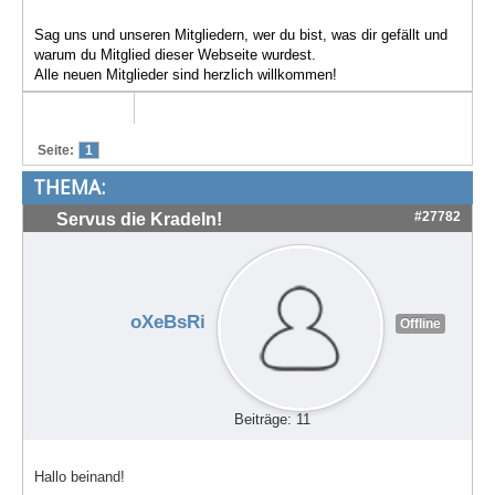
Treffen & Touren
Sag uns und unseren Mitgliedern, wer du bist, was dir gefällt und
warum du Mitglied dieser Webseite wurdest.
Cafe-Ecke
Alle neuen Mitglieder sind herzlich willkommen!
Suche
Seite:
1
THEMA:
#27782
Servus die Kradeln!
oXeBsRi
Offline
Beiträge: 11
Hallo beinand!