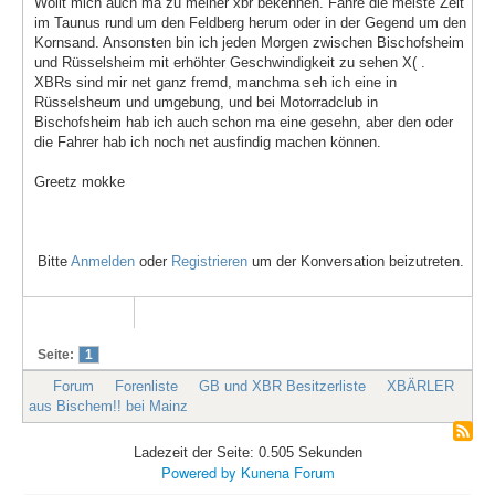
Wollt mich auch ma zu meiner xbr bekennen. Fahre die meiste Zeit
im Taunus rund um den Feldberg herum oder in der Gegend um den
Kornsand. Ansonsten bin ich jeden Morgen zwischen Bischofsheim
und Rüsselsheim mit erhöhter Geschwindigkeit zu sehen X( .
XBRs sind mir net ganz fremd, manchma seh ich eine in
Rüsselsheum und umgebung, und bei Motorradclub in
Bischofsheim hab ich auch schon ma eine gesehn, aber den oder
die Fahrer hab ich noch net ausfindig machen können.
Greetz mokke
Bitte
Anmelden
oder
Registrieren
um der Konversation beizutreten.
Seite:
1
Forum
Forenliste
GB und XBR Besitzerliste
XBÄRLER
aus Bischem!! bei Mainz
Ladezeit der Seite: 0.505 Sekunden
Powered by
Kunena Forum