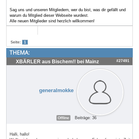
Treffen & Touren
Sag uns und unseren Mitgliedern, wer du bist, was dir gefällt und
warum du Mitglied dieser Webseite wurdest.
Cafe-Ecke
Alle neuen Mitglieder sind herzlich willkommen!
Suche
Seite:
1
THEMA:
#27491
XBÄRLER aus Bischem!! bei Mainz
generalmokke
Beiträge: 36
Offline
Halli, hallo!