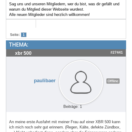
Sag uns und unseren Mitgliedern, wer du bist, was dir gefällt und
Treffen & Touren
warum du Mitglied dieser Webseite wurdest.
Alle neuen Mitglieder sind herzlich willkommen!
Cafe-Ecke
Suche
Seite:
1
THEMA:
#27441
xbr 500
paulibaer
Offline
Beiträge: 1
An meine erste Ausfahrt mit meiner Frau auf einer XBR 500 kann
ich mich noch sehr gut erinnern. (Regen, Kälte, defekte Zündbox,