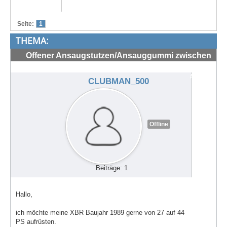
Treffen & Touren
Seite:
1
Cafe-Ecke
THEMA:
Suche
Offener Ansaugstutzen/Ansauggummi zwischen
Vergaser und Zylinder 44 PS 1989
#72234
CLUBMAN_500
Offline
Beiträge: 1
Hallo,
ich möchte meine XBR Baujahr 1989 gerne von 27 auf 44
PS aufrüsten.