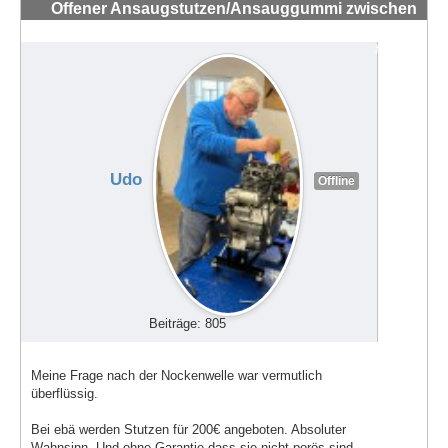
Offener Ansaugstutzen/Ansauggummi zwischen
Vergaser und Zylinder 44 PS 1989
#72238
Udo
Offline
Beiträge: 805
Meine Frage nach der Nockenwelle war vermutlich
überflüssig.
Bei ebä werden Stutzen für 200€ angeboten. Absoluter
Wahnsinn. Und ohne Garantie dass sie nicht porös sind.