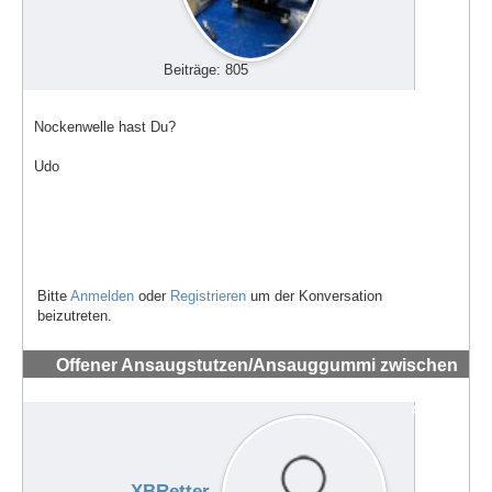
Beiträge: 805
Nockenwelle hast Du?
Udo
Bitte
Anmelden
oder
Registrieren
um der Konversation
beizutreten.
Offener Ansaugstutzen/Ansauggummi zwischen
Vergaser und Zylinder 44 PS 1989
#72236
XBRetter