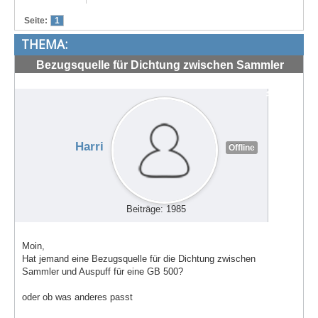
Treffen & Touren
Seite:
1
THEMA:
Cafe-Ecke
Bezugsquelle für Dichtung zwischen Sammler
Suche
und Auspuff
#72134
Harri
Offline
Beiträge: 1985
Moin,
Hat jemand eine Bezugsquelle für die Dichtung zwischen
Sammler und Auspuff für eine GB 500?
oder ob was anderes passt