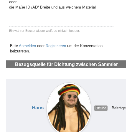
oder
die Maße ID /AD/ Breite und aus welchem Material
Ein wahrer Besserwisser weiß es einfach besser.
Bitte
Anmelden
oder
Registrieren
um der Konversation
beizutreten.
Bezugsquelle für Dichtung zwischen Sammler
und Auspuff
#72135
Hans
Beiträge: 7
Offline