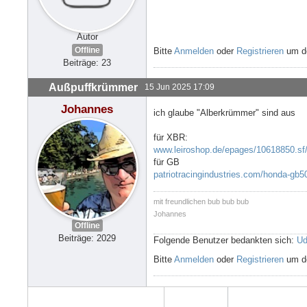
Autor
Offline
Bitte
Anmelden
oder
Registrieren
um de
Beiträge: 23
Außpuffkrümmer
15 Jun 2025 17:09
Johannes
ich glaube "Alberkrümmer" sind aus
für XBR:
www.leiroshop.de/epages/10618850.s
für GB
patriotracingindustries.com/honda-gb50
mit freundlichen bub bub bub
Johannes
Offline
Beiträge: 2029
Folgende Benutzer bedankten sich:
U
Bitte
Anmelden
oder
Registrieren
um de