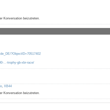
r Konversation beizutreten.
f/de_DE/?ObjectID=70517402
0-...-trophy-gb-xbr-race/
do
,
XB44
r Konversation beizutreten.