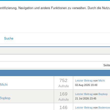
tifizierung, Navigation und andere Funktionen zu verwalten. Durch die Nutz
Suche
Seit
752
Letzter Beitrag
von
Michi
Michi
02 Aug 2026 19:49
Aufrufe
169
Letzter Beitrag
von
Bopbop
Bopbop
21 Jul 2026 23:45
Aufrufe
146
Letzter Beitrag
von
Bodensee