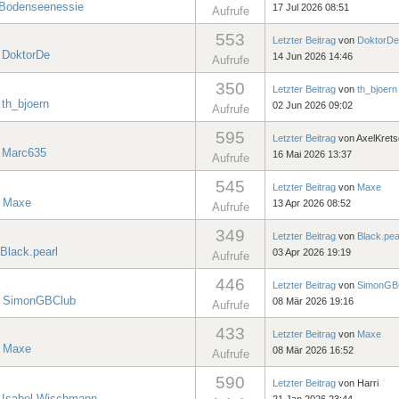
Bodenseenessie
17 Jul 2026 08:51
Aufrufe
553
Letzter Beitrag
von
DoktorDe
n
DoktorDe
14 Jun 2026 14:46
Aufrufe
350
Letzter Beitrag
von
th_bjoern
n
th_bjoern
02 Jun 2026 09:02
Aufrufe
595
Letzter Beitrag
von
AxelKret
n
Marc635
16 Mai 2026 13:37
Aufrufe
545
Letzter Beitrag
von
Maxe
n
Maxe
13 Apr 2026 08:52
Aufrufe
349
Letzter Beitrag
von
Black.pea
Black.pearl
03 Apr 2026 19:19
Aufrufe
446
Letzter Beitrag
von
SimonGB
n
SimonGBClub
08 Mär 2026 19:16
Aufrufe
433
Letzter Beitrag
von
Maxe
n
Maxe
08 Mär 2026 16:52
Aufrufe
590
Letzter Beitrag
von
Harri
n
Isabel Wischmann
21 Jan 2026 23:44