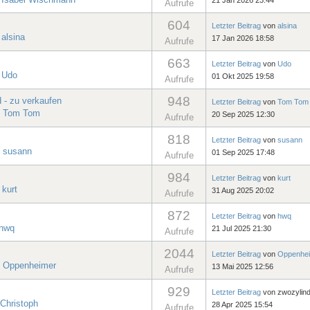
Aufrufe
604
Letzter Beitrag
von
alsina
n
alsina
17 Jan 2026 18:58
Aufrufe
663
Letzter Beitrag
von
Udo
n
Udo
01 Okt 2025 19:58
Aufrufe
948
 - zu verkaufen
Letzter Beitrag
von
Tom Tom
n
Tom Tom
20 Sep 2025 12:30
Aufrufe
818
Letzter Beitrag
von
susann
n
susann
01 Sep 2025 17:48
Aufrufe
984
Letzter Beitrag
von
kurt
n
kurt
31 Aug 2025 20:02
Aufrufe
872
Letzter Beitrag
von
hwq
hwq
21 Jul 2025 21:30
Aufrufe
2044
Letzter Beitrag
von
Oppenhe
n
Oppenheimer
13 Mai 2025 12:56
Aufrufe
929
Letzter Beitrag
von
zwozylin
Christoph
28 Apr 2025 15:54
Aufrufe