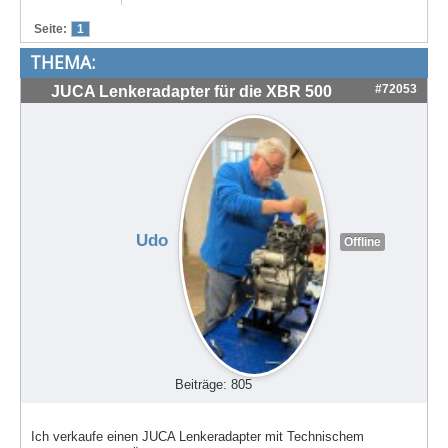
Treffen & Touren
Seite:
1
THEMA:
Cafe-Ecke
#72053
JUCA Lenkeradapter für die XBR 500
Suche
Udo
Offline
Beiträge: 805
Ich verkaufe einen JUCA Lenkeradapter mit Technischem