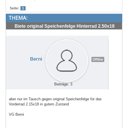
Treffen & Touren
Seite:
1
THEMA:
Cafe-Ecke
Biete original Speichenfelge Hinterrad 2.50x18
Suche
guter Zustand
#71119
Berni
Offline
Beiträge: 3
aber nur im Tausch gegen original Speichenfelge für das
Vorderrad 2.15x18 in gutem Zustand
VG Berni