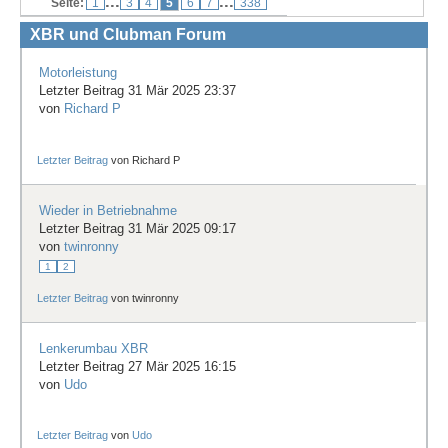
...
...
Seite:
1
3
4
5
6
7
338
Treffen & Touren
XBR und Clubman Forum
Cafe-Ecke
Motorleistung
Letzter Beitrag 31 Mär 2025 23:37
Suche
von
Richard P
Letzter Beitrag
von
Richard P
Wieder in Betriebnahme
Letzter Beitrag 31 Mär 2025 09:17
von
twinronny
1
2
Letzter Beitrag
von
twinronny
Lenkerumbau XBR
Letzter Beitrag 27 Mär 2025 16:15
von
Udo
Letzter Beitrag
von
Udo