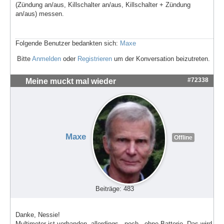
(Zündung an/aus, Killschalter an/aus, Killschalter + Zündung
an/aus) messen.
Folgende Benutzer bedankten sich:
Maxe
Bitte
Anmelden
oder
Registrieren
um der Konversation beizutreten.
#72338
Meine muckt mal wieder
Maxe
Offline
Beiträge: 483
Danke, Nessie!
Multimeter ist vorhanden, allerdings - noch - ohne Batterie. Das wird