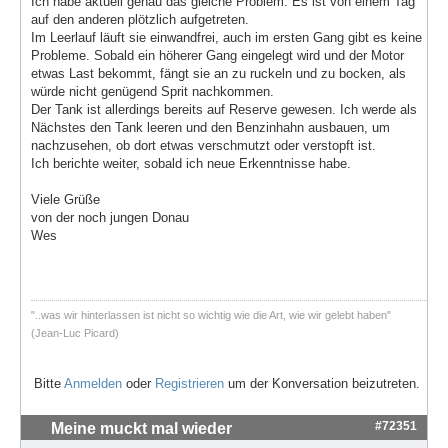
Ich habe aktuell genau das gleiche Problem. Es ist von einem Tag
auf den anderen plötzlich aufgetreten.
Im Leerlauf läuft sie einwandfrei, auch im ersten Gang gibt es keine
Probleme. Sobald ein höherer Gang eingelegt wird und der Motor
etwas Last bekommt, fängt sie an zu ruckeln und zu bocken, als
würde nicht genügend Sprit nachkommen.
Der Tank ist allerdings bereits auf Reserve gewesen. Ich werde als
Nächstes den Tank leeren und den Benzinhahn ausbauen, um
nachzusehen, ob dort etwas verschmutzt oder verstopft ist.
Ich berichte weiter, sobald ich neue Erkenntnisse habe.
Viele Grüße
von der noch jungen Donau
Wes
"..was wir hinterlassen ist nicht so wichtig wie die Art, wie wir gelebt haben"
(Jean-Luc Picard)
Bitte
Anmelden
oder
Registrieren
um der Konversation beizutreten.
#72351
Meine muckt mal wieder