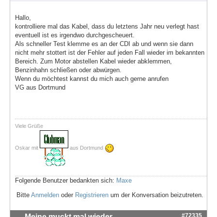
Hallo,
kontrolliere mal das Kabel, dass du letztens Jahr neu verlegt hast
eventuell ist es irgendwo durchgescheuert.
Als schneller Test klemme es an der CDI ab und wenn sie dann
nicht mehr stottert ist der Fehler auf jeden Fall wieder im bekannten
Bereich. Zum Motor abstellen Kabel wieder abklemmen,
Benzinhahn schließen oder abwürgen.
Wenn du möchtest kannst du mich auch gerne anrufen
VG aus Dortmund
Viele Grüße
Oskar mit
aus Dortmund
Folgende Benutzer bedankten sich:
Maxe
Bitte
Anmelden
oder
Registrieren
um der Konversation beizutreten.
#72335
Meine muckt mal wieder