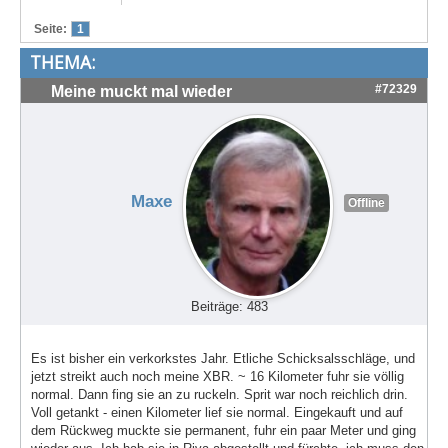
Treffen & Touren
Seite:
1
THEMA:
Cafe-Ecke
#72329
Meine muckt mal wieder
Suche
Maxe
Offline
Beiträge: 483
Es ist bisher ein verkorkstes Jahr. Etliche Schicksalsschläge, und
jetzt streikt auch noch meine XBR. ~ 16 Kilometer fuhr sie völlig
normal. Dann fing sie an zu ruckeln. Sprit war noch reichlich drin.
Voll getankt - einen Kilometer lief sie normal. Eingekauft und auf
dem Rückweg muckte sie permanent, fuhr ein paar Meter und ging