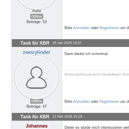
Autor
Offline
Beiträge: 53
Bitte
Anmelden
oder
Registrieren
um de
Tank für XBR
29 Jan 2026 18:57
zwozylinder
Dann danke ich schonmal
Brustvergrößerung durch Handauflegen! Term
Offline
Bitte
Anmelden
oder
Registrieren
um de
Beiträge: 47
Tank für XBR
21 Feb 2026 15:19
Johannes
Dieter es würde mich interessieren w