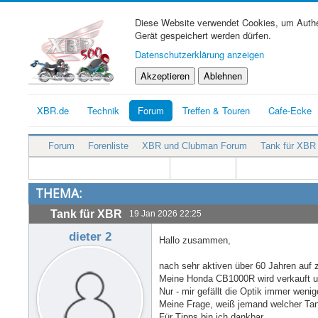
Diese Website verwendet Cookies, um Authen
Gerät gespeichert werden dürfen.
Datenschutzerklärung anzeigen
Akzeptieren
Ablehnen
XBR.de
Technik
Forum
Treffen & Touren
Cafe-Ecke
Forum
Forenliste
XBR und Clubman Forum
Tank für XBR
THEMA:
Tank für XBR
19 Jan 2026 22:25
dieter 2
Hallo zusammen,
nach sehr aktiven über 60 Jahren auf z
Meine Honda CB1000R wird verkauft un
Nur - mir gefällt die Optik immer weni
Meine Frage, weiß jemand welcher Tan
Für Tipps bin ich dankbar.