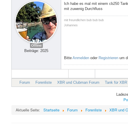
Ich habe es mal mit einem cb250 Tank 
mit zuwenig Durchfluss
mit freundlichen bub bub bub
Johannes
Offline
Beiträge: 2025
Bitte
Anmelden
oder
Registrieren
um de
Forum
Forenliste
XBR und Clubman Forum
Tank für XBR
Ladeze
Po
Aktuelle Seite:
Startseite
Forum
Forenliste
XBR und C