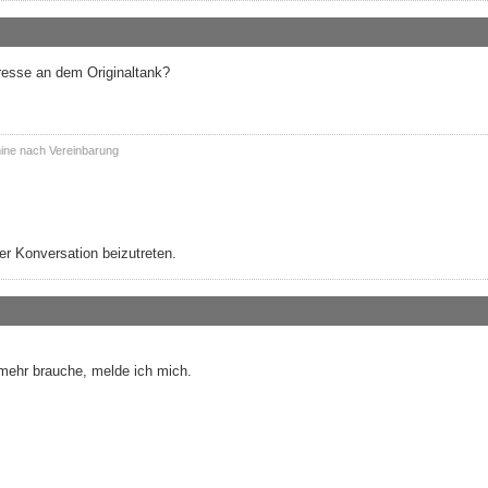
teresse an dem Originaltank?
ine nach Vereinbarung
r Konversation beizutreten.
 mehr brauche, melde ich mich.