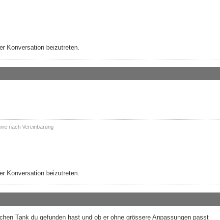
r Konversation beizutreten.
ine nach Vereinbarung
r Konversation beizutreten.
elchen Tank du gefunden hast und ob er ohne grössere Anpassungen passt