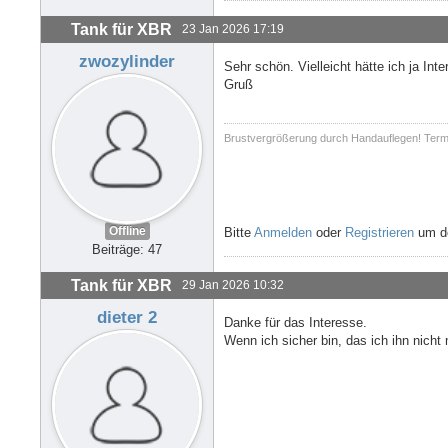
Tank für XBR
23 Jan 2026 17:19
zwozylinder
Sehr schön. Vielleicht hätte ich ja In
Gruß
Brustvergrößerung durch Handauflegen! Term
Offline
Bitte
Anmelden
oder
Registrieren
um de
Beiträge: 47
Tank für XBR
29 Jan 2026 10:32
dieter 2
Danke für das Interesse.
Wenn ich sicher bin, das ich ihn nicht